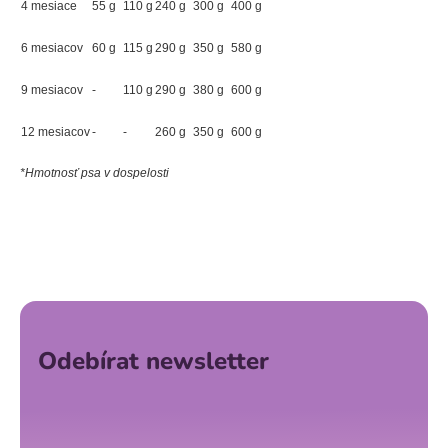
4 mesiace
55 g
110 g
240 g
300 g
400 g
6 mesiacov
60 g
115 g
290 g
350 g
580 g
9 mesiacov
-
110 g
290 g
380 g
600 g
12 mesiacov
-
-
260 g
350 g
600 g
*Hmotnosť psa v dospelosti
Z
á
p
a
Odebírat newsletter
t
í