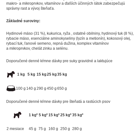
makro- a mikroprvkov, vitamínov a ďalších účinných látok zabezpečujú
správny rast a vývoj šteňaťa.
Základné suroviny:
Hydinové mäso (31 %), kukurica, ryža , ostatné obilniny, hydinový tuk (8 %),
rybacie mäso, esenciálne aminokyseliny (lyzín a metionín), kokosový olej,
rybací tuk, ľanové semeno, repná dužina, komplex vitamínov
a mikroprvkov, chelát zinku a selénu.
Doporučené denné kŕmne dávky pre suky gravidné a laktujúce
1 kg
5 kg
15 kg
25 kg
35 kg
100 g
140 g
290 g
450 g
650 g
Doporučené denné kŕmne dávky pre šteňatá a rastúcich psov
1 kg*
5 kg*
15 kg*
25 kg*
35 kg*
2 mesiace
45 g
75 g
160 g
250 g
280 g