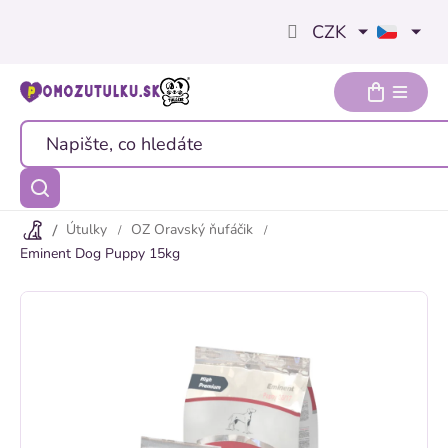
Přejít
CZK
na
obsah
Útulky
OZ Oravský ňufáčik
Eminent Dog Puppy 15kg