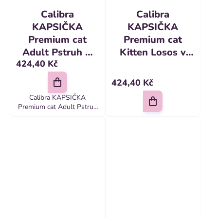
Calibra
Calibra
KAPSIČKA
KAPSIČKA
Premium cat
Premium cat
Adult Pstruh &
Kitten Losos v
424,40 Kč
losos v omáčke
omáčke 24 x 100
24 x 100 g
g
424,40 Kč
Calibra KAPSIČKA
Premium cat Adult Pstruh
& losos v omáčke 24 x 100
g Receptúra Calibra Cat
Adult Trout & Salmon v
sebe spája variáciu dvoch
obľúbených...