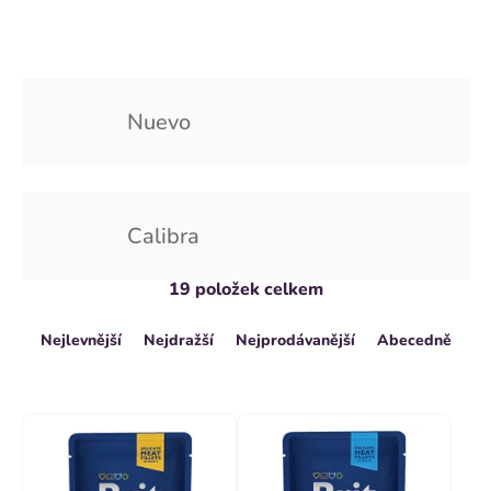
Nuevo
Calibra
V
19
položek celkem
Ř
ý
Nejlevnější
Nejdražší
Nejprodávanější
Abecedně
a
p
z
i
e
s
n
p