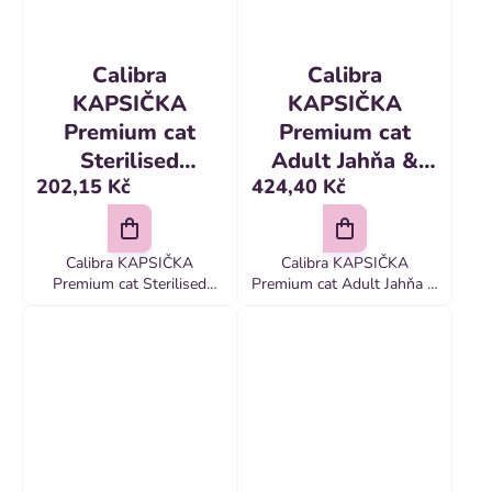
Calibra
Calibra
KAPSIČKA
KAPSIČKA
Premium cat
Premium cat
Sterilised
Adult Jahňa &
202,15 Kč
424,40 Kč
Multipack 12 x
hydina v omáčke
100 g
24 x 100 g
Calibra KAPSIČKA
Calibra KAPSIČKA
Premium cat Sterilised
Premium cat Adult Jahňa &
Multipack 12 x 100 g
hydina v omáčke 24 x 100
Mäsové kúsky v omáčke
g Receptúra Calibra Cat
uspokoja náročné chute
Adult Lamb & Poultry v
maškrtných mačacích
sebe spája lákavú
jazýčkov
kombináciu...