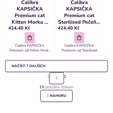
Calibra
Calibra
KAPSIČKA
KAPSIČKA
Premium cat
Premium cat
Kitten Morka &
Sterilised Pečeň v
424,40 Kč
424,40 Kč
kura v omáčke 24
omáčke 24 x 100
x 100 g
g
Calibra KAPSIČKA
Calibra KAPSIČKA
Premium cat Kitten Morka
Premium cat Sterilised
& kura v omáčke 24 x 100
Pečeň v omáčke 24 x 100 g
g Ľahká receptúra Calibra
Zloženie kapsičky Calibra
Premium Line Kitten
Cat Sterilised Liver bolo
NAČÍST 7 DALŠÍCH
Turkey & Chicken bola
špeciálne vyvinuté
S
špeciálne...
pre sterilizované...
1
2
t
O
19
položek celkem
r
v
á
NAHORU
l
n
á
k
Z
d