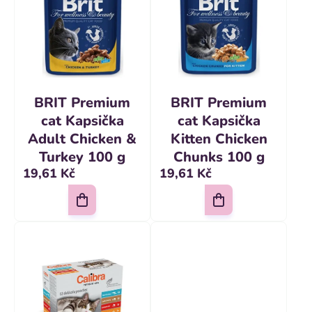
í
r
p
o
r
d
o
u
d
k
BRIT Premium
BRIT Premium
u
cat Kapsička
cat Kapsička
t
k
Adult Chicken &
Kitten Chicken
ů
Turkey 100 g
Chunks 100 g
t
19,61 Kč
19,61 Kč
ů