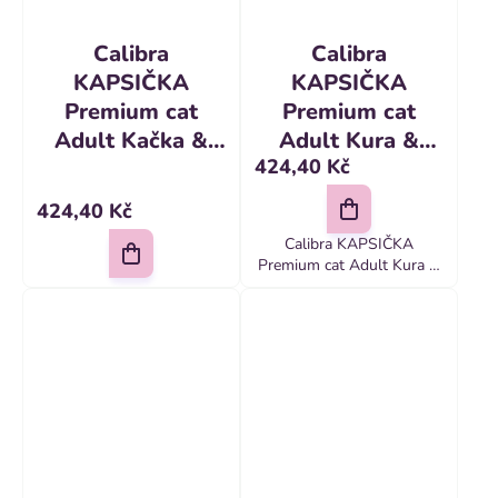
Calibra
Calibra
KAPSIČKA
KAPSIČKA
Premium cat
Premium cat
Adult Kačka &
Adult Kura &
424,40 Kč
kura v omáčke 24
hovädzie v
x 100 g
omáčke 24 x 100
424,40 Kč
g
Calibra KAPSIČKA
Premium cat Adult Kura &
hovädzie v omáčke 24 x
100 g Receptúra Calibra
Cat Adult Chicken & Beef
ponúka lákavú
kombináciu kuracieho a...