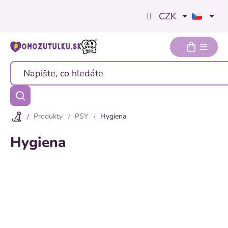
Přejít
CZK
na
obsah
Produkty
PSY
Hygiena
Hygiena