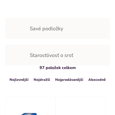
Savé podložky
Starostlivosť o srsť
V
97
položek celkem
Ř
ý
Nejlevnější
Nejdražší
Nejprodávanější
Abecedně
a
p
z
i
e
s
n
p