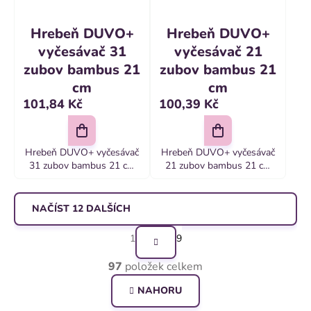
Hrebeň DUVO+
Hrebeň DUVO+
vyčesávač 31
vyčesávač 21
zubov bambus 21
zubov bambus 21
cm
cm
101,84 Kč
100,39 Kč
Hrebeň DUVO+ vyčesávač
Hrebeň DUVO+ vyčesávač
31 zubov bambus 21 cm
21 zubov bambus 21 cm
Rýchlo a ľahko odstraňuje
Rýchlo a ľahko odstraňuje
zamotanú a odumretú srsť
zamotanú a odumretú srsť
NAČÍST 12 DALŠÍCH
S
1
9
t
O
97
položek celkem
r
v
á
NAHORU
l
n