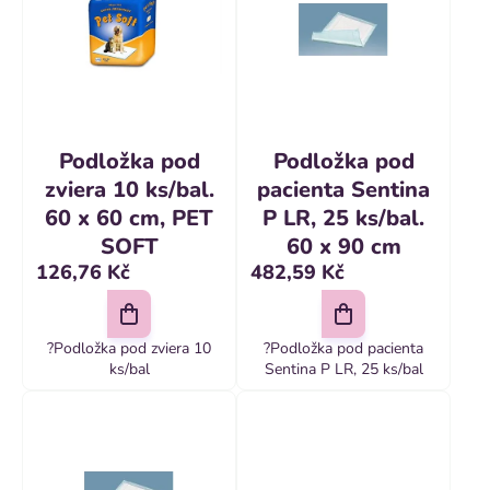
í
r
p
o
r
d
o
u
d
k
Podložka pod
Podložka pod
u
zviera 10 ks/bal.
pacienta Sentina
t
k
60 x 60 cm, PET
P LR, 25 ks/bal.
ů
SOFT
60 x 90 cm
t
126,76 Kč
482,59 Kč
ů
?Podložka pod zviera 10
?Podložka pod pacienta
ks/bal
Sentina P LR, 25 ks/bal