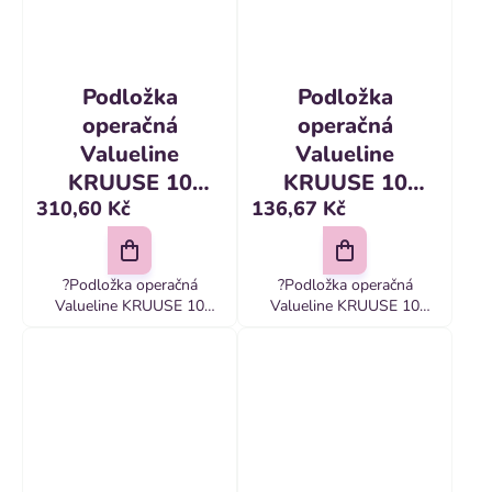
Podložka
Podložka
operačná
operačná
Valueline
Valueline
KRUUSE 10
KRUUSE 10
310,60 Kč
136,67 Kč
ks/bal. 60 x 90
ks/bal. 45 x 60
cm
cm
?Podložka operačná
?Podložka operačná
Valueline KRUUSE 10
Valueline KRUUSE 10
ks/bal
ks/bal