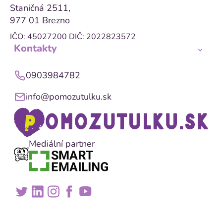
Staničná 2511,
977 01 Brezno
IČO: 45027200
DIČ: 2022823572
Kontakty
0903984782
info@pomozutulku.sk
Mediální partner