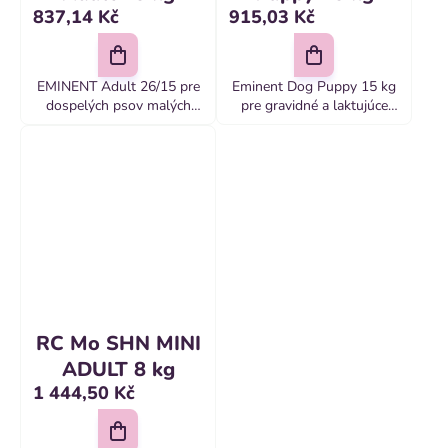
837,14 Kč
915,03 Kč
EMINENT Adult 26/15 pre
Eminent Dog Puppy 15 kg
dospelých psov malých
pre gravidné a laktujúce
a stredných plemien
suky a šteňatá malých
Špeciálna receptúra je
a stredných plemien
vytvorená s ohľadom na
Receptúra krmiva úplne
špecifické požiadavky
pokrýva špecifické
malých a stredných...
požiadavky mladého
organizmu
RC Mo SHN MINI
ADULT 8 kg
1 444,50 Kč