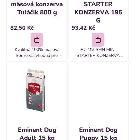
u
mäsová konzerva
STARTER
t
k
Tuláčik 800 g
KONZERVA 195
ů
G
t
82,50 Kč
93,42 Kč
ů
Kvalitná 100% mäsová
RC MV SHN MINI
konzerva, vhodná pre
STARTER KONZERVA
všetky plemená a vekové
195...
kategórie psov a mačiek,
obsahuje vysoko
stráviteľné živočíšne
bielkoviny.
Eminent Dog
Eminent Dog
Adult 15 kg
Puppy 15 kg