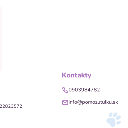
Kontakty
0903984782
info@pomozutulku.sk
022823572