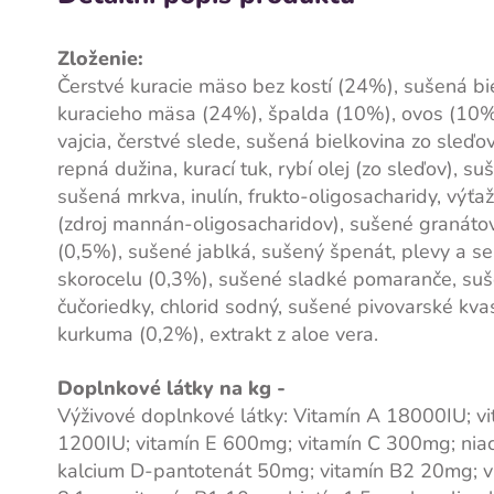
Zloženie:
Čerstvé kuracie mäso bez kostí (24%), sušená bi
kuracieho mäsa (24%), špalda (10%), ovos (10%
vajcia, čerstvé slede, sušená bielkovina zo sleďo
repná dužina, kurací tuk, rybí olej (zo sleďov), su
sušená mrkva, inulín, frukto-oligosacharidy, výťa
(zdroj mannán-oligosacharidov), sušené granáto
(0,5%), sušené jablká, sušený špenát, plevy a s
skorocelu (0,3%), sušené sladké pomaranče, su
čučoriedky, chlorid sodný, sušené pivovarské kva
kurkuma (0,2%), extrakt z aloe vera.
Doplnkové látky na kg -
Výživové doplnkové látky: Vitamín A 18000IU; v
1200IU; vitamín E 600mg; vitamín C 300mg; nia
kalcium D-pantotenát 50mg; vitamín B2 20mg; v