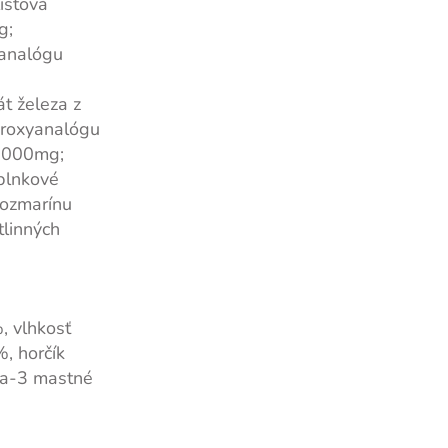
istová
g;
yanalógu
t železa z
droxyanalógu
 5000mg;
plnkové
rozmarínu
tlinných
, vlhkosť
, horčík
a-3 mastné