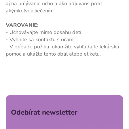
aj na umývanie ucho a ako adjuvans pred
akýmkoľvek liečením.
VAROVANIE:
- Uchovávajte mimo dosahu detí
- Vyhnite sa kontaktu s očami
- V prípade požitia, okamžite vyhľadajte lekársku
pomoc a ukážte tento obal alebo etiketu.
Z
á
p
a
Odebírat newsletter
t