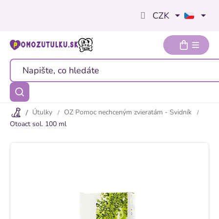
Přejít
CZK
na
obsah
Útulky
OZ Pomoc nechceným zvieratám - Svidník
Otoact sol. 100 ml