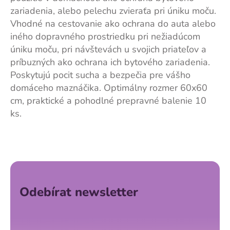
zariadenia, alebo pelechu zvieraťa pri úniku moču.
Vhodné na cestovanie ako ochrana do auta alebo
iného dopravného prostriedku pri nežiadúcom
úniku moču, pri návštevách u svojich priateľov a
príbuzných ako ochrana ich bytového zariadenia.
Poskytujú pocit sucha a bezpečia pre vášho
domáceho maznáčika. Optimálny rozmer 60x60
cm, praktické a pohodlné prepravné balenie 10
ks.
Z
á
p
a
Odebírat newsletter
t
í