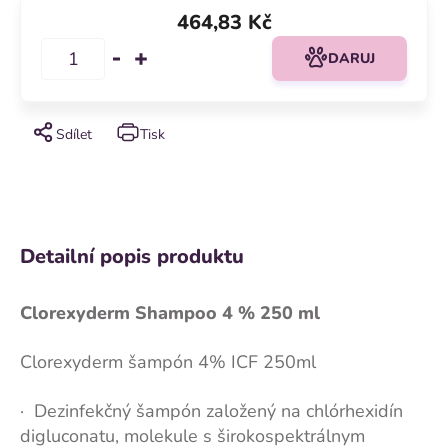
464,83 Kč
DARUJ
Sdílet
Tisk
Detailní popis produktu
Clorexyderm Shampoo 4 % 250 ml
Clorexyderm šampón 4% ICF 250ml
· Dezinfekčný šampón založený na chlórhexidín
digluconatu, molekule s širokospektrálnym