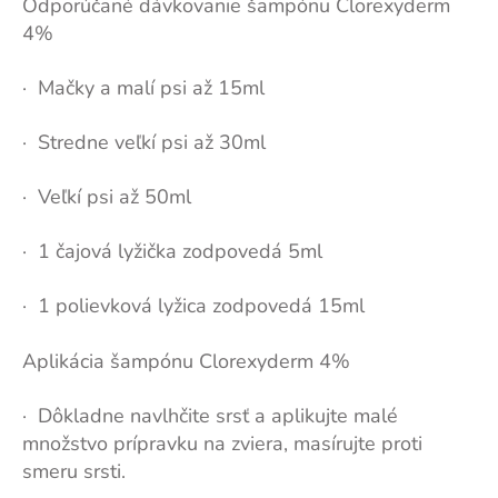
Odporúčané dávkovanie šampónu Clorexyderm
4%
· Mačky a malí psi až 15ml
· Stredne veľkí psi až 30ml
· Veľkí psi až 50ml
· 1 čajová lyžička zodpovedá 5ml
· 1 polievková lyžica zodpovedá 15ml
Aplikácia šampónu Clorexyderm 4%
· Dôkladne navlhčite srsť a aplikujte malé
množstvo prípravku na zviera, masírujte proti
smeru srsti.