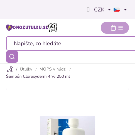
Přejít
CZK
na
obsah
Útulky
MOPS v núdzi
Šampón Clorexyderm 4 % 250 ml