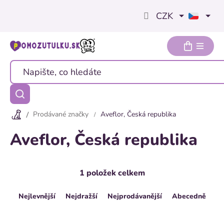
Přejít
CZK
na
obsah
Prodávané značky
Aveflor, Česká republika
Aveflor, Česká republika
1
položek celkem
Ř
Nejlevnější
Nejdražší
Nejprodávanější
Abecedně
a
z