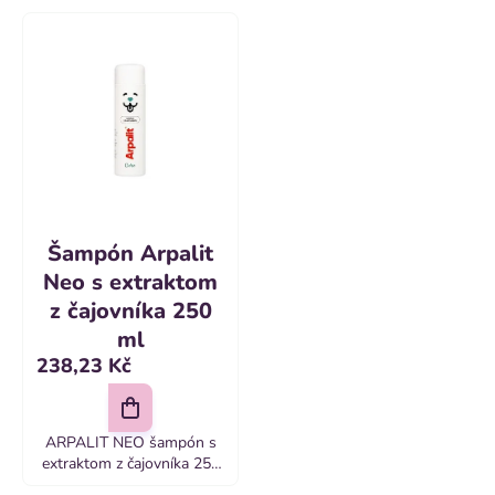
e
V
n
ý
í
p
p
i
r
s
o
p
d
r
Šampón Arpalit
u
o
Neo s extraktom
k
z čajovníka 250
d
ml
t
u
238,23 Kč
ů
k
t
ARPALIT NEO šampón s
ů
extraktom z čajovníka 250
ML Charakteristika: Arpalit