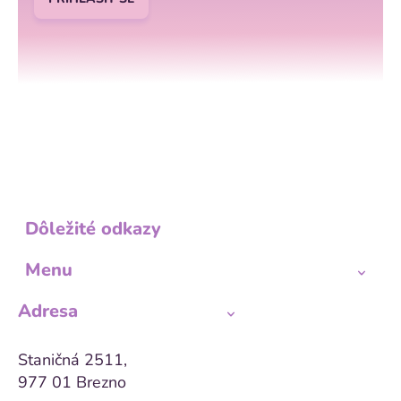
p
i
s
u
Dôležité odkazy
Menu
Adresa
Staničná 2511,
977 01 Brezno