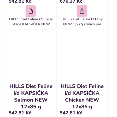
542,81 Kč
676,27 Kč
HILLS Diet Feline k/d Early
HILLS Diet Feline k/d Dry
Stage KAPSIČKA NEW
NEW 1,5 kg krmivo pre
12x85 g Zloženie: Mäso a
mačky s kuraťom je
živočíšne produkty (20%
kompletné dietetické
kuracie), rastlinná zelenina,
krmivo na podporu funkcie
obilniny, cukor, ryby a...
obličiek v prípade
chronického alebo
dočasného...
HILLS Diet Feline
HILLS Diet Feline
i/d KAPSIČKA
i/d KAPSIČKA
Salmon NEW
Chicken NEW
12x85 g
12x85 g
542,81 Kč
542,81 Kč