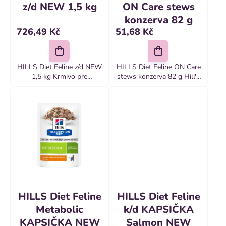
u
z/d NEW 1,5 kg
ON Care stews
t
k
konzerva 82 g
ů
726,49 Kč
51,68 Kč
t
ů
HILLS Diet Feline z/d NEW
HILLS Diet Feline ON Care
1,5 kg Krmivo pre
stews konzerva 82 g Hill's
mačky PRESCRIPTION
PRESCRIPTION DIET ON-
DIET z/d značky Hill‘s je
CARE Stew pre mačky s
kompletné dietetické
kuraťom a pridanou
krmivo pre domáce zvieratá
zeleninou pre mačky 82g
na zníženie
konzerva ZLOŽENIE:...
neznášanlivosti...
HILLS Diet Feline
HILLS Diet Feline
Metabolic
k/d KAPSIČKA
KAPSIČKA NEW
Salmon NEW