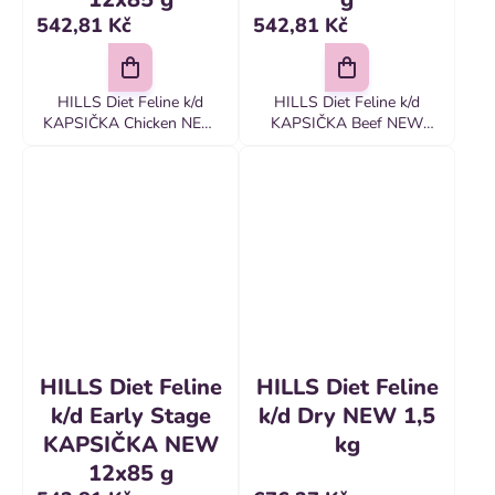
542,81 Kč
542,81 Kč
HILLS Diet Feline k/d
HILLS Diet Feline k/d
KAPSIČKA Chicken NEW
KAPSIČKA Beef NEW
12x85 g Hill's
12x85 g Hill's
PRESCRIPTION DIET k/d
PRESCRIPTION DIET k/d
krmivo pre mačky s
krmivo pre mačky s
kuraťom je kompletné
hovädzím je kompletné
dietetické krmivo na
dietetické krmivo na
podporu funkcie obličiek...
podporu funkcie...
HILLS Diet Feline
HILLS Diet Feline
k/d Early Stage
k/d Dry NEW 1,5
KAPSIČKA NEW
kg
12x85 g