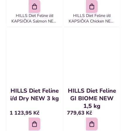
HILLS Diet Feline i/d
HILLS Diet Feline i/d
KAPSIČKA Salmon NEW
KAPSIČKA Chicken NEW
12x85 g Krmivo pre mačky
12x85 g Krmivo pre mačky
Diet i/d bolo špeciálne
Hill's PRESCRIPTION DIET
zostavené výživovými
i/d s kuraťom je vysoko
špecialistami a veterinármi
stráviteľné kompletné
pre starostlivosť o...
dietetické krmivo...
HILLS Diet Feline
HILLS Diet Feline
i/d Dry NEW 3 kg
GI BIOME NEW
1,5 kg
1 123,95 Kč
779,63 Kč