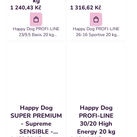
kg
1 240,43 Kč
1 316,62 Kč
Happy Dog PROFI-LINE
Happy Dog PROFI-LINE
23/9,5 Basis 20 kg
26-16 Sportive 20 kg
Základné krmivo 23-9,5
Energeticky bohatšie
BASIC prináša vyvážený
krmivo 26-16 SPORTIVE
podiel bielkovín a energie
prináša väčší podiel
na pokrytie záchovných
stavebných bielkovín a viac
živinových...
energie...
Happy Dog
Happy Dog
SUPER PREMIUM
PROFI-LINE
- Supreme
30/20 High
SENSIBLE -
Energy 20 kg