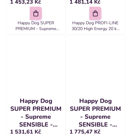
1 453,23 Kč
1 481,14 Kč
Montana konské
mäso a zemiaky /
bez obilia 10 kg
Happy Dog SUPER
Happy Dog PROFI-LINE
PREMIUM - Supreme
30/20 High Energy 20 kg
SENSIBLE - Montana
Naše energeticky veľmi
konské mäso a zemiaky /
bohaté krmivo 30-20
bez obilia 10 kg Kompletné
HIGH ENERGY poskytuje
krmivo pre všetkých
všetkým psom vo vysokej
dospelých psov s
fyzickej...
hmotnosťou nad 11...
Happy Dog
Happy Dog
SUPER PREMIUM
SUPER PREMIUM
- Supreme
- Supreme
SENSIBLE -
SENSIBLE -
1 531,61 Kč
1 775,47 Kč
Karibik morské
Africa pštros a