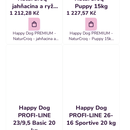
jahňacina a ryža
Puppy 15kg
1 212,28 Kč
1 227,57 Kč
15 kg
Happy Dog PREMIUM -
Happy Dog PREMIUM -
NaturCroq - jahňacina a
NaturCroq - Puppy 15kg
ryža 15 kg Kompletné
Plnohodnotná výživa
PREMIUM krmivo pre
pre šteňatá všetkých
dospelých psov všetkých
plemien od 1 mesiaca
plemien
Plnohodnotné proteíny...
Happy Dog
Happy Dog
PROFI-LINE
PROFI-LINE 26-
23/9,5 Basic 20
16 Sportive 20 kg