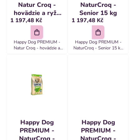
t
k
Natur Croq -
NaturCroq -
ů
hovädzie a ryža
Senior 15 kg
t
1 197,48 Kč
1 197,48 Kč
15 kg
ů
Happy Dog PREMIUM -
Happy Dog PREMIUM -
Natur Croq - hovädzie a
NaturCroq - Senior 15 kg
ryža 15 kg Kompletné
Happy Dog Natur Croq
PREMIUM krmivo pre
Senior je kompletné a
dospelých psov všetkých
ľahko stráviteľné krmivo
plemien
pre psov v seniorskom
veku
Happy Dog
Happy Dog
PREMIUM -
PREMIUM -
NaturCroq -
NaturCroq -