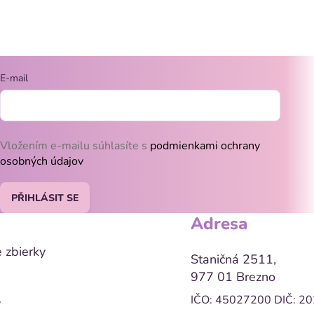
 rok a staršie
O
100% kompletné...
v
l
E-mail
á
d
Vložením e-mailu súhlasíte s
podmienkami ochrany
a
osobných údajov
c
PŘIHLÁSIT SE
í
Adresa
p
 zbierky
r
Staničná 2511,
977 01 Brezno
v
IČO: 45027200
DIČ: 2
y