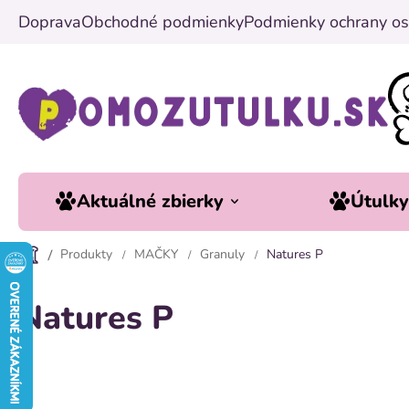
Přejít
Doprava
Obchodné podmienky
Podmienky ochrany os
na
obsah
Aktuálné zbierky
Útulk
Produkty
MAČKY
Granuly
Natures P
Natures P