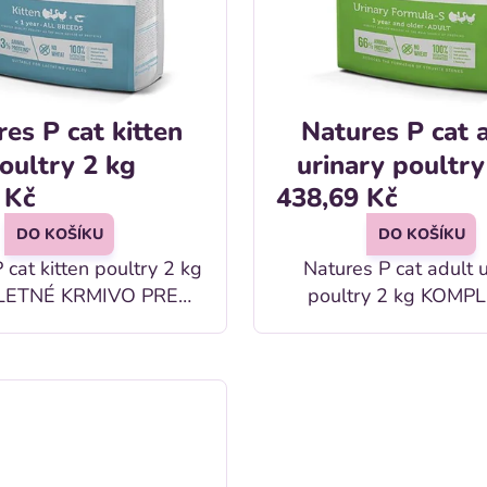
es P cat kitten
Natures P cat 
oultry 2 kg
urinary poultry
 Kč
438,69 Kč
DO KOŠÍKU
DO KOŠÍKU
 cat kitten poultry 2 kg
Natures P cat adult 
ETNÉ KRMIVO PRE
poultry 2 kg KOMPLETNÉ
RASTÚCE MAČKY Do 1
DIÉTNE KRMIVO PRE 
MAČKY Od 1