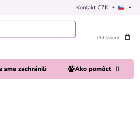
Kontakt
CZK
Přihlášení
Nákupn
košík
 sme zachránili
Ako pomôcť