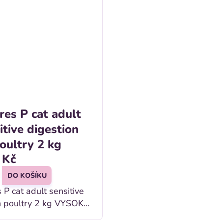
res P cat adult
itive digestion
oultry 2 kg
 Kč
DO KOŠÍKU
 P cat adult sensitive
oultry 2 kg VYSOKO
teľná formulácia PRE