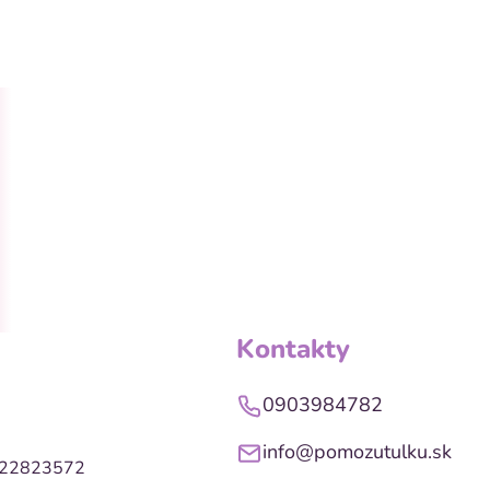
Kontakty
0903984782
info@pomozutulku.sk
022823572