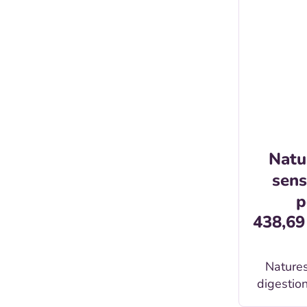
Natu
sens
p
438,69
Natures
digestion p
strávi