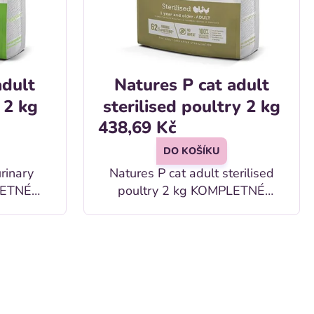
adult
Natures P cat adult
 2 kg
sterilised poultry 2 kg
438,69 Kč
DO KOŠÍKU
urinary
Natures P cat adult sterilised
poultry 2 kg KOMPLETNÉ
DOSPELÉ
KRMIVO PRE DOSPELÉ MAČKY
PO KASTRÁCII Od 1