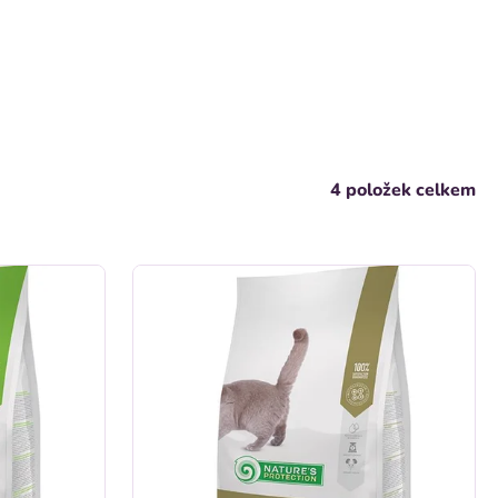
4
položek celkem