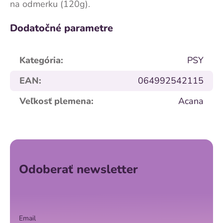
na odmerku (120g).
Dodatočné parametre
Kategória
:
PSY
EAN
:
064992542115
Veľkosť plemena
:
Acana
Z
á
p
ä
Odoberať newsletter
t
i
e
Email