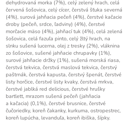
dehydrovaná morka (7%), celý zelený hrach, celá
červená šošovica, celý cícer, čerstvá šťuka severná
(4%), surová jahňacia pečeň (4%), čerstvé kačacie
droby (pečeň, srdce, ľadviny) (4%), čerstvé
morčacie mäso (4%), jahňací tuk (4%), celá zelená
šošovica, celá fazuľa pinto, celý žltý hrach, na
slnku sušená lucerna, olej z tresky (2%), vláknina
zo šošovice, sušené jahňacie chrupavky (1%),
surové jahňacie držky (1%), sušená morská riasa,
čerstvá tekvica, čerstvá maslová tekvica, čerstvý
paštrnák, čerstvá kapusta, čerstvý špenát, čerstvé
listy horčice, čerstvé listy kvaky, čerstvá mrkva,
čerstvé jablká red delicious, čerstvé hrušky
bartlett, mrazom sušená pečeň (jahňacia
a kačacia) (0,1%), čerstvé brusnice, čerstvé
čučoriedky, koreň čakanky, kurkuma, ostropestrec,
koreň lupúcha, levanduľa, koreň ibiška, šípky.