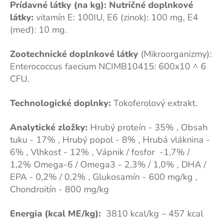
Prídavné látky (na kg): Nutričné doplnkové
látky:
vitamín E: 100IU, E6 (zinok): 100 mg, E4
(meď): 10 mg.
Zootechnické doplnkové látky
(Mikroorganizmy):
Enterococcus faecium NCIMB10415: 600x10 ^ 6
CFU.
Technologické doplnky:
Tokoferolový extrakt.
Analytické zložky:
Hrubý proteín - 35% , Obsah
tuku - 17% , Hrubý popol - 8% , Hrubá vláknina -
6% , Vlhkosť - 12% , Vápnik / fosfor -1,7% /
1,2% Omega-6 / Omega3 - 2,3% / 1,0% , DHA /
EPA - 0,2% / 0,2% , Glukosamín - 600 mg/kg ,
Chondroitín - 800 mg/kg
Energia (kcal ME/kg):
3810 kcal/kg – 457 kcal