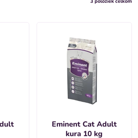
3
položiek celkom
dult
Eminent Cat Adult
kura 10 kg