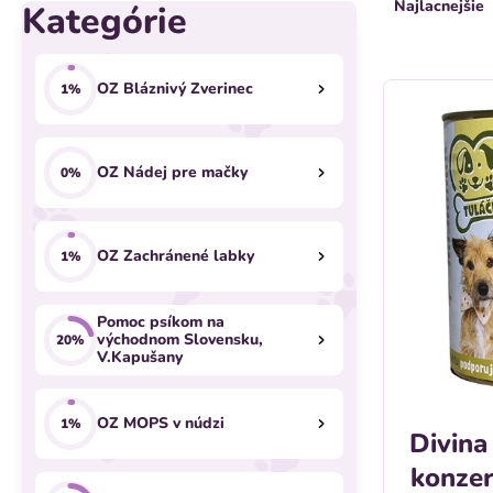
Najlacnejšie
Kategórie
Preskočiť
o
a
kategórie
č
d
V
OZ Bláznivý Zverinec
1%
n
e
ý
ý
n
OZ Nádej pre mačky
0%
p
p
i
i
a
OZ Zachránené labky
e
1%
s
n
p
Pomoc psíkom na
p
východnom Slovensku,
20%
e
r
V.Kapušany
r
l
o
o
OZ MOPS v núdzi
1%
Divina
d
d
konzer