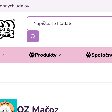
obných údajov
y
Produkty
Spoločne
OZ Mačoz