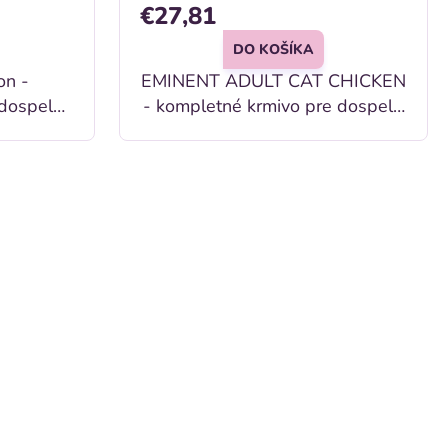
€27,81
DO KOŠÍKA
on -
EMINENT ADULT CAT CHICKEN
 dospelé
- kompletné krmivo pre dospelé
mačky
 mačky a
je jeho