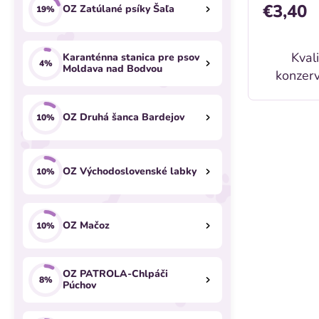
u
€3,40
OZ Zatúlané psíky Šaľa
19%
u
k
k
Kval
Karanténna stanica pre psov
t
4%
Moldava nad Bodvou
t
konzerv
o
plemen
o
psov a m
OZ Druhá šanca Bardejov
10%
v
stráviteľ
v
OZ Východoslovenské labky
10%
OZ Mačoz
10%
OZ PATROLA-Chlpáči
8%
Púchov