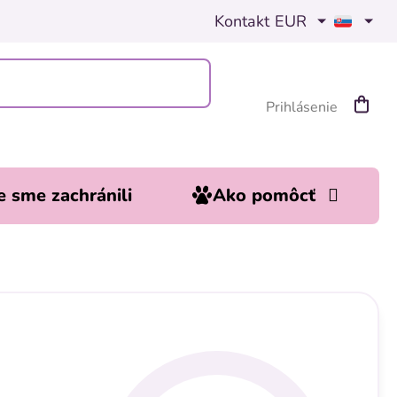
Kontakt
EUR
Prihlásenie
Nákup
košík
 sme zachránili
Ako pomôcť