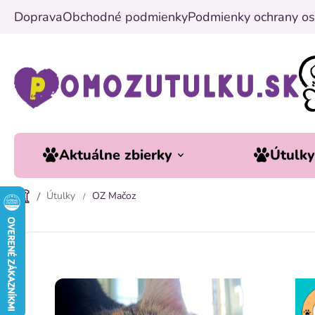
Prejsť
Doprava
Obchodné podmienky
Podmienky ochrany os
na
obsah
Aktuálne zbierky
Útulk
Útulky
OZ Mačoz