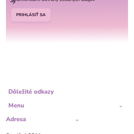
y
v
PRIHLÁSIŤ SA
ý
p
i
s
u
Dôležité odkazy
Menu
Adresa