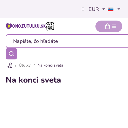
Prejsť
EUR
na
obsah
Útulky
Na konci sveta
Na konci sveta