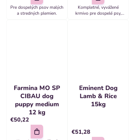
Pre dospelých psov malých
Kompletné, vyvážené
a stredných plemien.
krmivo pre dospelé psy,
napomáha pri alergiách a
zníženej neznášanlivosti
voči niektorým zložkám a
živinám.
Farmina MO SP
Eminent Dog
CIBAU dog
Lamb & Rice
puppy medium
15kg
12 kg
€50,22
€51,28