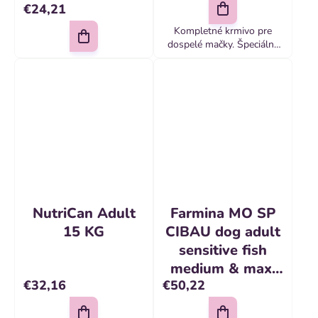
€24,21
Kompletné krmivo pre
dospelé mačky. Špeciálny
komplex probiotických
kultúr zaisťuje optimálne
trávenie a vynikajúcu
kondíciu mačky.
NutriCan Adult
Farmina MO SP
15 KG
CIBAU dog adult
sensitive fish
medium & maxi
€32,16
€50,22
12 kg