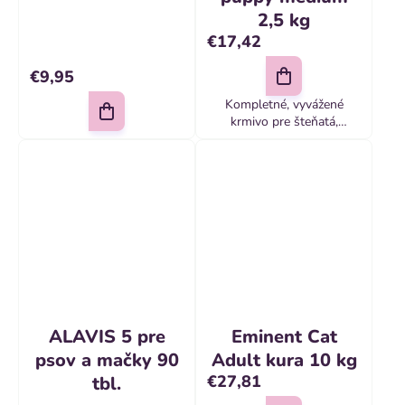
2,5 kg
€17,42
€9,95
Kompletné, vyvážené
krmivo pre šteňatá,
gravidné a laktujúce suky.
ALAVIS 5 pre
Eminent Cat
psov a mačky 90
Adult kura 10 kg
€27,81
tbl.