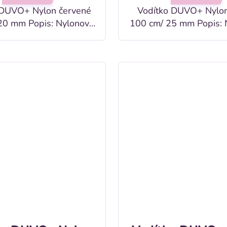
 DUVO+ Nylon červené
Vodítko DUVO+ Nylon
pis: Nylonové
100 cm/ 25 mm Popis: Nylonové
o pre psov v červenej
vodítko pre psov v čier
farbe