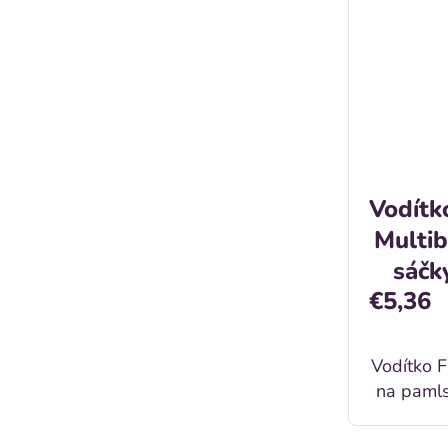
Vodítk
Multib
sáčky
€5,36
Vodítko F
na pamls
L Popis: Praktický doplnok pre
vodí