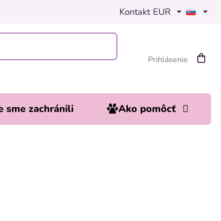
Kontakt
EUR
Prihlásenie
Nákup
košík
 sme zachránili
Ako pomôcť