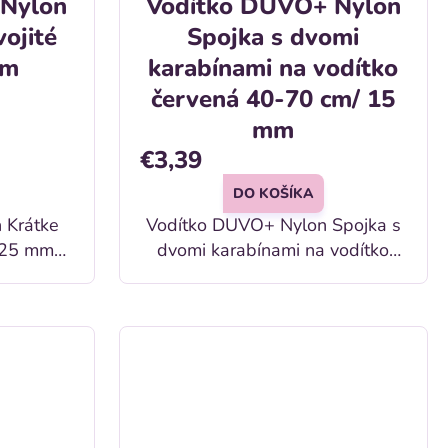
 Nylon
Vodítko DUVO+ Nylon
vojité
Spojka s dvomi
mm
karabínami na vodítko
červená 40-70 cm/ 15
mm
€3,39
DO KOŠÍKA
 Krátke
Vodítko DUVO+ Nylon Spojka s
/ 25 mm
dvomi karabínami na vodítko
červená 40-70 cm/ 15 mm
farbe
Popis: Nylonové vodítko pre
psov v červenej farbe