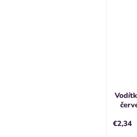
v
Vodít
červ
€2,34