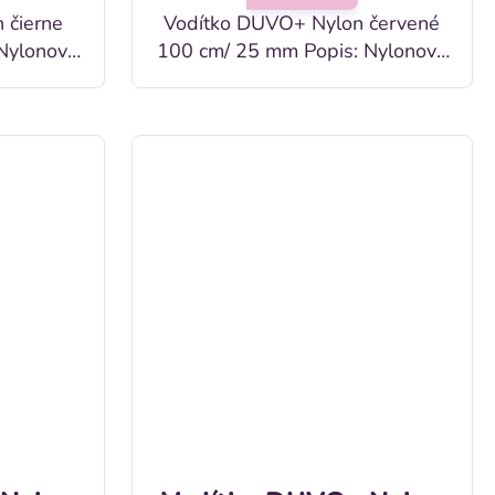
 čierne
Vodítko DUVO+ Nylon červené
100 cm/ 25 mm Popis: Nylonové
nej farbe
vodítko pre psov v červenej
farbe