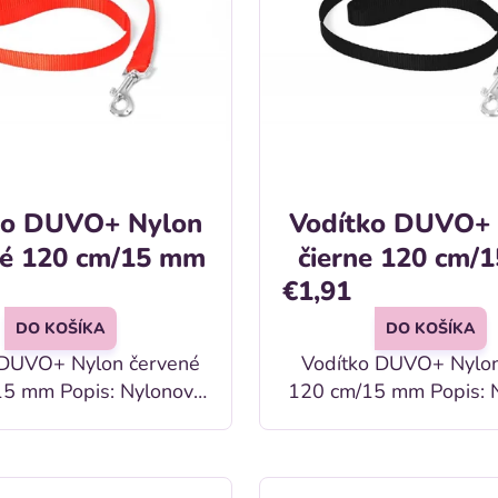
ko DUVO+ Nylon
Vodítko DUVO+
né 120 cm/15 mm
čierne 120 cm/
€1,91
DO KOŠÍKA
DO KOŠÍKA
 DUVO+ Nylon červené
Vodítko DUVO+ Nylon
is: Nylonové
120 cm/15 mm Popis: Nylonové
o pre psov v červenej
vodítko pre psov v čier
farbe