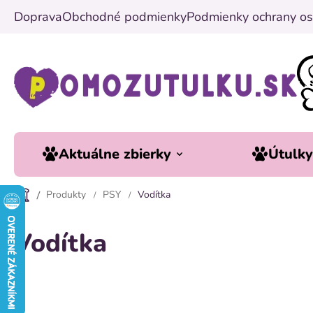
Prejsť
Doprava
Obchodné podmienky
Podmienky ochrany os
na
obsah
Aktuálne zbierky
Útulk
Produkty
PSY
Vodítka
Vodítka