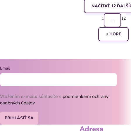
v červenej farb
NAČÍTAŤ 12 ĎALŠÍ
S
1
12
O
t
v
HORE
r
á
l
n
á
k
d
Email
o
a
v
c
a
Vložením e-mailu súhlasíte s
podmienkami ochrany
i
n
osobných údajov
e
i
PRIHLÁSIŤ SA
e
p
Adresa