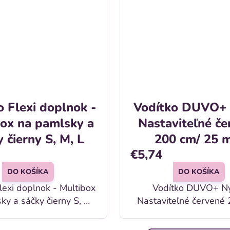
o Flexi doplnok -
Vodítko DUVO+
ox na pamlsky a
Nastaviteľné če
 čierny S, M, L
200 cm/ 25 
€5,74
DO KOŠÍKA
DO KOŠÍKA
lexi doplnok - Multibox
Vodítko DUVO+ N
ky a sáčky čierny S, M,
Nastaviteľné červené
25 mm Popis: Nylonové
tka Flexi (S, M, L)
nastaviteľné vodítko 