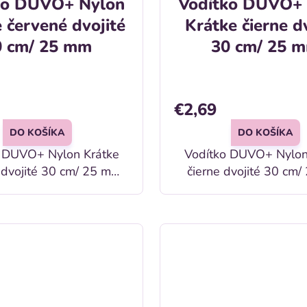
ko DUVO+ Nylon
Vodítko DUVO+
 červené dvojité
Krátke čierne d
0 cm/ 25 mm
30 cm/ 25 
€2,69
DO KOŠÍKA
DO KOŠÍKA
 DUVO+ Nylon Krátke
Vodítko DUVO+ Nylon
 dvojité 30 cm/ 25 mm
čierne dvojité 30 cm
Popis: Nylonové krátke vodítko
sov v červenej farbe
pre psov v čiernej 