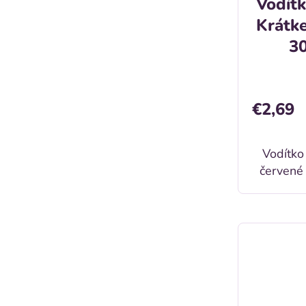
Vodít
Krátke
3
€2,69
Vodítko
červené
Popis: Nylonové krátke vodítko
pre p