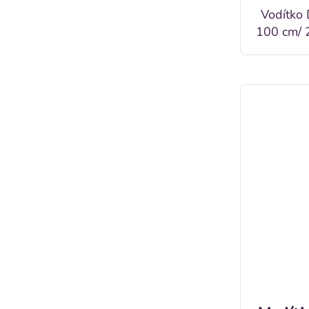
Vodítko
100 cm/ 20 mm Po
vodítk