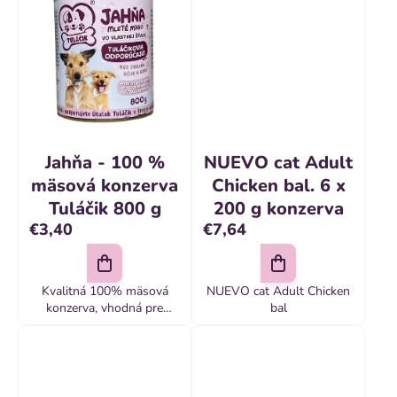
lepku
Jahňa - 100 %
NUEVO cat Adult
mäsová konzerva
Chicken bal. 6 x
Tuláčik 800 g
200 g konzerva
€3,40
€7,64
Kvalitná 100% mäsová
NUEVO cat Adult Chicken
konzerva, vhodná pre
bal
všetky plemená a vekové
kategórie psov a mačiek,
obsahuje vysoko
stráviteľné živočíšne
bielkoviny.