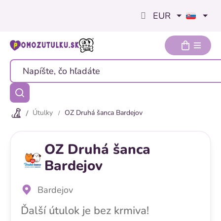
Prejsť
EUR
na
obsah
Útulky
OZ Druhá šanca Bardejov
OZ Druhá šanca
Bardejov
Bardejov
Ďalší útulok je bez krmiva!