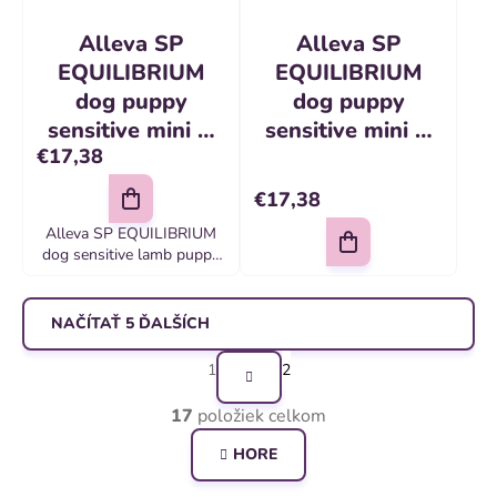
Alleva SP
Alleva SP
EQUILIBRIUM
EQUILIBRIUM
dog puppy
dog puppy
sensitive mini &
sensitive mini &
€17,38
medium lamb 2
medium lamb 2
kg
kg
€17,38
Alleva SP EQUILIBRIUM
dog sensitive lamb puppy
mini/ medium 2 kg
Kompletné krmivo pre
dospelé psy malých a
NAČÍTAŤ 5 ĎALŠÍCH
stredne veľkých plemien
S
1
2
t
O
17
položiek celkom
r
v
á
HORE
l
n
á