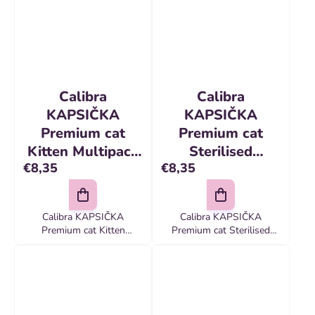
Calibra
Calibra
KAPSIČKA
KAPSIČKA
Premium cat
Premium cat
Kitten Multipack
Sterilised
€8,35
€8,35
12 x 100 g
Multipack 12 x
100 g
Calibra KAPSIČKA
Calibra KAPSIČKA
Premium cat Kitten
Premium cat Sterilised
Multipack 12 x 100 g
Multipack 12 x 100 g
Kompletné prémiové
Mäsové kúsky v omáčke
krmivo lahodnej chute v
uspokoja náročné chute
mixe kapsičiek pre mačiatka
maškrtných mačacích
jazýčkov