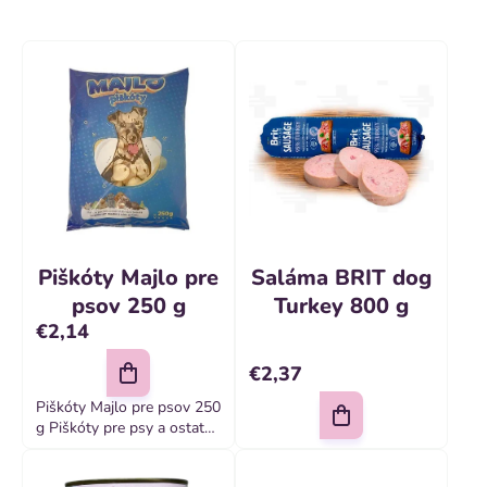
e
s
n
p
i
r
e
o
p
d
r
u
o
k
d
t
Piškóty Majlo pre
Saláma BRIT dog
u
o
psov 250 g
Turkey 800 g
k
€2,14
v
t
€2,37
o
Piškóty Majlo pre psov 250
g Piškóty pre psy a ostatné
v
domáce zvieratá, so
zníženým obsahom cukru a