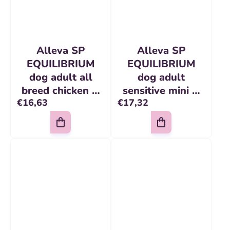
Alleva SP
Alleva SP
EQUILIBRIUM
EQUILIBRIUM
dog adult all
dog adult
breed chicken &
sensitive mini &
€16,63
€17,32
ocean fish 2 kg
medium lamb &
ocean fish2 kg