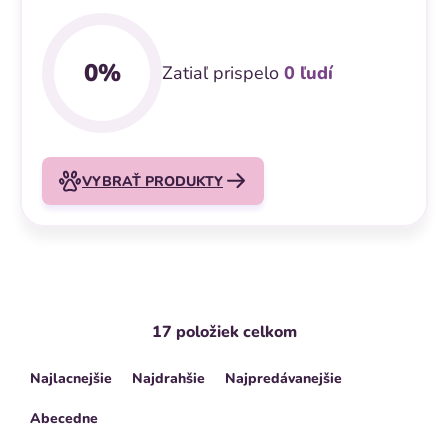
0%
Zatiaľ prispelo
0
ľudí
VYBRAŤ PRODUKTY
V
17
položiek celkom
R
ý
Najlacnejšie
Najdrahšie
Najpredávanejšie
a
p
d
Abecedne
i