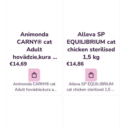
Animonda
Alleva SP
CARNY® cat
EQUILIBRIUM cat
Adult
chicken sterilised
hovädzie,kura a
1,5 kg
€14,69
€14,86
kačacie srdiečka
bal. 6 x 400 g
konzerva
Animonda CARNY® cat
Alleva SP EQUILIBRIUM
Adult hovädzie,kura a
cat chicken sterilised 1,5 kg
kačacie srdiečka bal
Kompletné krmivo pre
dospelé kastrované mačky
alebo bytové mačky
Zloženie: kuracie mäso
(50%) (z toho 80% sušené
a 20%...