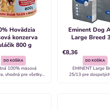
0% Hovädzia
Eminent Dog A
ová konzerva
Large Breed 
uláčik 800 g
€8,36
DO KOŠÍKA
DO KOŠÍKA
itná 100% mäsová
EMINENT Large B
a, vhodná pre všetky
25/13 pre dospelýc
á a vekové kategórie
ačiek, obsahuje vysoko
né živočíšne bielkoviny.