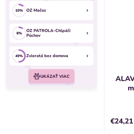
OZ Mačoz
10%
OZ PATROLA-Chlpáči
8%
Púchov
Zvieratá bez domova
49%
UKÁZAŤ VIAC
ALAVI
m
€24,21