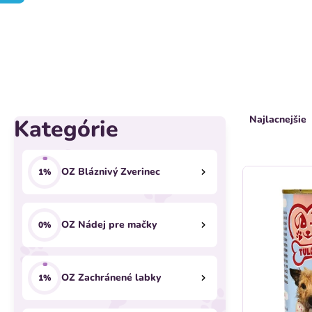
B
R
Najlacnejšie
Kategórie
Preskočiť
o
a
kategórie
č
d
V
OZ Bláznivý Zverinec
1%
n
e
ý
ý
n
OZ Nádej pre mačky
0%
p
p
i
i
a
OZ Zachránené labky
e
1%
s