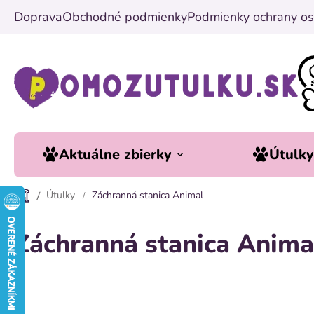
Prejsť
Doprava
Obchodné podmienky
Podmienky ochrany os
na
obsah
Aktuálne zbierky
Útulk
Útulky
Záchranná stanica Animal
Záchranná stanica Anima