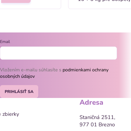
veľkých a obrých pl
O
v
l
Email
á
d
Vložením e-mailu súhlasíte s
podmienkami ochrany
a
osobných údajov
c
PRIHLÁSIŤ SA
i
Adresa
e
 zbierky
p
Staničná 2511,
977 01 Brezno
r