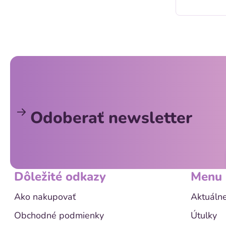
Z
á
p
ä
Odoberať newsletter
t
i
e
Dôležité odkazy
Menu
Ako nakupovať
Aktuálne
Obchodné podmienky
Útulky