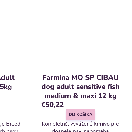
dult
Farmina MO SP CIBAU
15kg
dog adult sensitive fish
medium & maxi 12 kg
€50,22
DO KOŠÍKA
ge Breed
Kompletné, vyvážené krmivo pre
ých psov
dospelé psy, napomáha