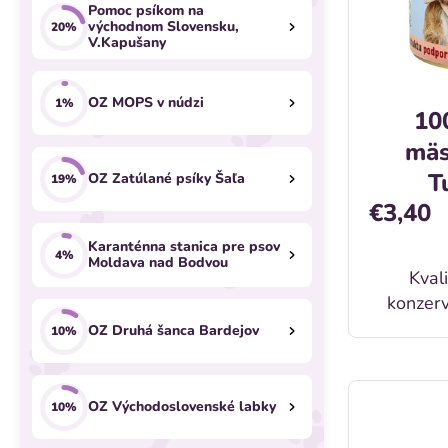
n
p
Pomoc psíkom na
p
východnom Slovensku,
20%
e
r
V.Kapušany
r
l
o
o
OZ MOPS v núdzi
1%
10
d
d
mäs
u
T
OZ Zatúlané psíky Šaľa
19%
u
€3,40
k
k
Karanténna stanica pre psov
t
4%
Moldava nad Bodvou
t
Kval
o
konzerv
o
plemen
OZ Druhá šanca Bardejov
10%
v
psov a m
v
stráviteľ
OZ Východoslovenské labky
10%