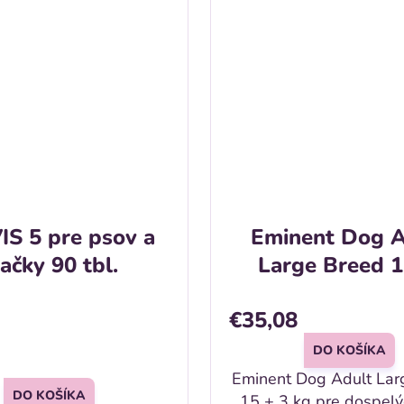
S 5 pre psov a
Eminent Dog A
ačky 90 tbl.
Large Breed 
€35,08
DO KOŠÍKA
Eminent Dog Adult Lar
DO KOŠÍKA
15 + 3 kg pre dospel