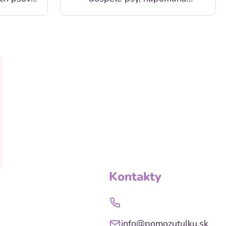
emien.
pri alergiách a zníženej
neznášanlivosti voči niektorým
zložkám a živinám.
Kontakty
info@pomozutulku.sk