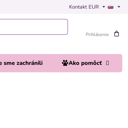
Kontakt
EUR
Prihlásenie
Nákup
košík
 sme zachránili
Ako pomôcť