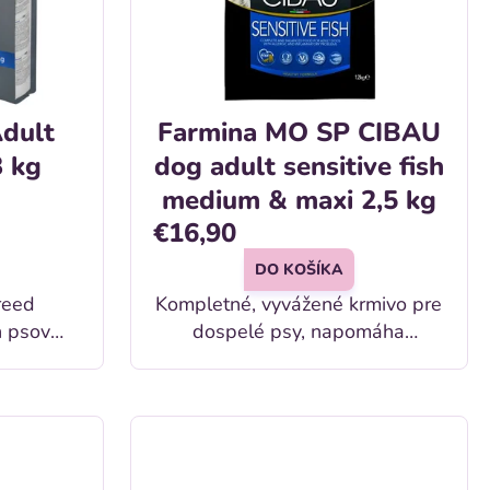
dult
Farmina MO SP CIBAU
3 kg
dog adult sensitive fish
medium & maxi 2,5 kg
€16,90
DO KOŠÍKA
reed
Kompletné, vyvážené krmivo pre
h psov
dospelé psy, napomáha
veľkých a obrých plemien.
pri alergiách a zníženej
neznášanlivosti voči niektorým
zložkám a živinám.