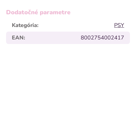
Dodatočné parametre
Kategória
:
PSY
EAN
:
8002754002417
Alleva
HOLISTIC dog
adult maxi
chicken & duck
€20,78
2 kg