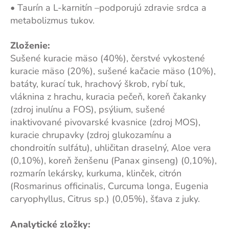
• Taurín a L-karnitín –podporujú zdravie srdca a
metabolizmus tukov.
Zloženie:
Sušené kuracie mäso (40%), čerstvé vykostené
kuracie mäso (20%), sušené kačacie mäso (10%),
batáty, kurací tuk, hrachový škrob, rybí tuk,
vláknina z hrachu, kuracia pečeň, koreň čakanky
(zdroj inulínu a FOS), psýlium, sušené
inaktivované pivovarské kvasnice (zdroj MOS),
kuracie chrupavky (zdroj glukozamínu a
chondroitín sulfátu), uhličitan draselný, Aloe vera
(0,10%), koreň ženšenu (Panax ginseng) (0,10%),
rozmarín lekársky, kurkuma, klinček, citrón
(Rosmarinus officinalis, Curcuma longa, Eugenia
caryophyllus, Citrus sp.) (0,05%), šťava z juky.
Analytické zložky: