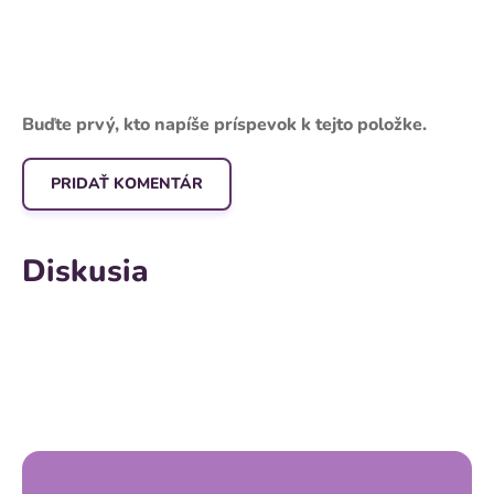
Alleva HOLISTIC dog
adult maxi chicken &
duck 2 kg
Buďte prvý, kto napíše príspevok k tejto položke.
Predstavujeme vám
najpokrokovejší grain
free produkt na trhu –
PRIDAŤ KOMENTÁR
granuly, ktorých zložky
boli všetky...
Diskusia
Z
á
p