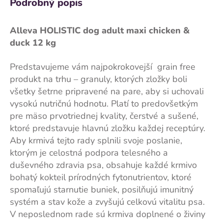
Podrobný popis
Alleva HOLISTIC dog adult maxi chicken &
duck 12 kg
Predstavujeme vám najpokrokovejší grain free
produkt na trhu – granuly, ktorých zložky boli
všetky šetrne pripravené na pare, aby si uchovali
vysokú nutričnú hodnotu. Platí to predovšetkým
pre mäso prvotriednej kvality, čerstvé a sušené,
ktoré predstavuje hlavnú zložku každej receptúry.
Aby krmivá tejto rady splnili svoje poslanie,
ktorým je celostná podpora telesného a
duševného zdravia psa, obsahuje každé krmivo
bohatý kokteil prírodných fytonutrientov, ktoré
spomaľujú starnutie buniek, posilňujú imunitný
systém a stav kože a zvyšujú celkovú vitalitu psa.
V neposlednom rade sú krmiva doplnené o živiny