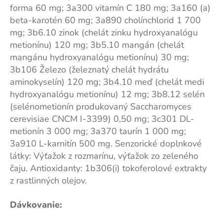
forma 60 mg; 3a300 vitamín C 180 mg; 3a160 (a)
beta-karotén 60 mg; 3a890 cholínchlorid 1 700
mg; 3b6.10 zinok (chelát zinku hydroxyanalógu
metionínu) 120 mg; 3b5.10 mangán (chelát
mangánu hydroxyanalógu metionínu) 30 mg;
3b106 Železo (železnatý chelát hydrátu
aminokyselín) 120 mg; 3b4.10 meď (chelát medi
hydroxyanalógu metionínu) 12 mg; 3b8.12 selén
(selénometionín produkovaný Saccharomyces
cerevisiae CNCM I-3399) 0,50 mg; 3c301 DL-
metionín 3 000 mg; 3a370 taurín 1 000 mg;
3a910 L-karnitín 500 mg. Senzorické doplnkové
látky: Výťažok z rozmarínu, výťažok zo zeleného
čaju. Antioxidanty: 1b306(i) tokoferolové extrakty
z rastlinných olejov.
Dávkovanie: