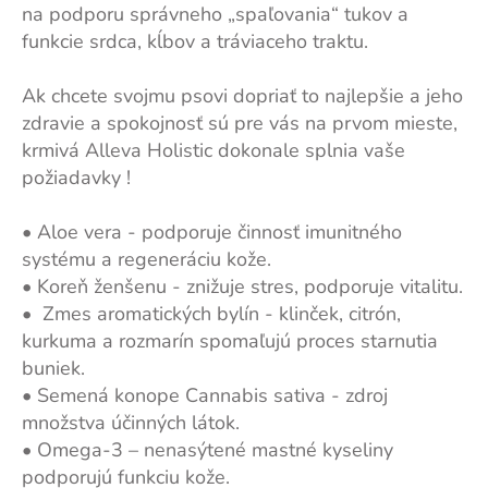
na podporu správneho „spaľovania“ tukov a
funkcie srdca, kĺbov a tráviaceho traktu.
Ak chcete svojmu psovi dopriať to najlepšie a jeho
zdravie a spokojnosť sú pre vás na prvom mieste,
krmivá Alleva Holistic dokonale splnia vaše
požiadavky !
• Aloe vera - podporuje činnosť imunitného
systému a regeneráciu kože.
• Koreň ženšenu - znižuje stres, podporuje vitalitu.
• Zmes aromatických bylín - klinček, citrón,
kurkuma a rozmarín spomaľujú proces starnutia
buniek.
• Semená konope Cannabis sativa - zdroj
množstva účinných látok.
• Omega-3 – nenasýtené mastné kyseliny
podporujú funkciu kože.