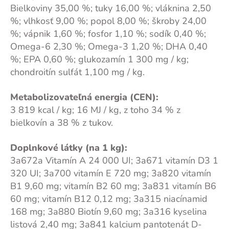
Bielkoviny 35,00 %; tuky 16,00 %; vláknina 2,50
%; vlhkosť 9,00 %; popol 8,00 %; škroby 24,00
%; vápnik 1,60 %; fosfor 1,10 %; sodík 0,40 %;
Omega-6 2,30 %; Omega-3 1,20 %; DHA 0,40
%; EPA 0,60 %; glukozamín 1 300 mg / kg;
chondroitín sulfát 1,100 mg / kg.
Metabolizovateľná energia (CEN):
3 819 kcal / kg; 16 MJ / kg, z toho 34 % z
bielkovín a 38 % z tukov.
Doplnkové látky (na 1 kg):
3a672a Vitamín A 24 000 UI; 3a671 vitamín D3 1
320 UI; 3a700 vitamín E 720 mg; 3a820 vitamín
B1 9,60 mg; vitamín B2 60 mg; 3a831 vitamín B6
60 mg; vitamín B12 0,12 mg; 3a315 niacínamid
168 mg; 3a880 Biotín 9,60 mg; 3a316 kyselina
listová 2,40 mg; 3a841 kalcium pantotenát D-