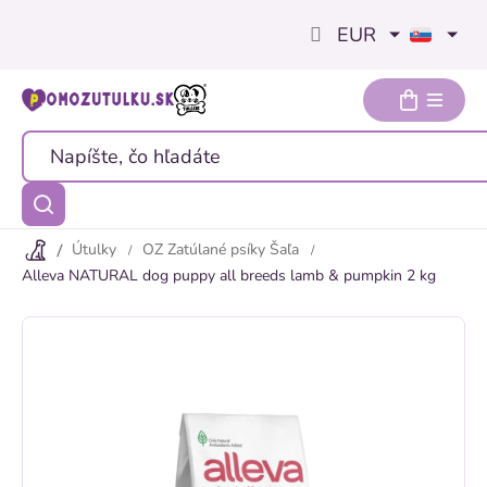
Prejsť
EUR
na
obsah
Útulky
OZ Zatúlané psíky Šaľa
Alleva NATURAL dog puppy all breeds lamb & pumpkin 2 kg