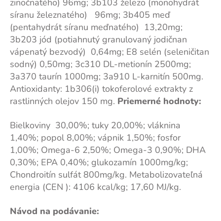
zinočnatého) 96mg; 3b103 železo (monohydrát
síranu železnatého) 96mg; 3b405 meď
(pentahydrát síranu meďnatého) 13,20mg;
3b203 jód (potiahnutý granulovaný jodičnan
vápenatý bezvodý) 0,64mg; E8 selén (seleničitan
sodný) 0,50mg; 3c310 DL-metionín 2500mg;
3a370 taurín 1000mg; 3a910 L-karnitín 500mg.
Antioxidanty: 1b306(i) tokoferolové extrakty z
rastlinných olejov 150 mg.
Priemerné hodnoty:
Bielkoviny 30,00%; tuky 20,00%; vláknina
1,40%; popol 8,00%; vápnik 1,50%; fosfor
1,00%; Omega-6 2,50%; Omega-3 0,90%; DHA
0,30%; EPA 0,40%; glukozamín 1000mg/kg;
Chondroitín sulfát 800mg/kg. Metabolizovateľná
energia (CEN ): 4106 kcal/kg; 17,60 MJ/kg.
Návod na podávanie: