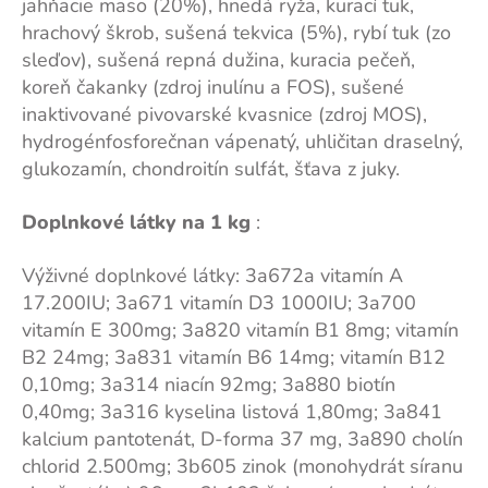
jahňacie mäso (20%), hnedá ryža, kurací tuk,
hrachový škrob, sušená tekvica (5%), rybí tuk (zo
sleďov), sušená repná dužina, kuracia pečeň,
koreň čakanky (zdroj inulínu a FOS), sušené
inaktivované pivovarské kvasnice (zdroj MOS),
hydrogénfosforečnan vápenatý, uhličitan draselný,
glukozamín, chondroitín sulfát, šťava z juky.
Doplnkové látky na 1 kg
:
Výživné doplnkové látky: 3a672a vitamín A
17.200IU; 3a671 vitamín D3 1000IU; 3a700
vitamín E 300mg; 3a820 vitamín B1 8mg; vitamín
B2 24mg; 3a831 vitamín B6 14mg; vitamín B12
0,10mg; 3a314 niacín 92mg; 3a880 biotín
0,40mg; 3a316 kyselina listová 1,80mg; 3a841
kalcium pantotenát, D-forma 37 mg, 3a890 cholín
chlorid 2.500mg; 3b605 zinok (monohydrát síranu