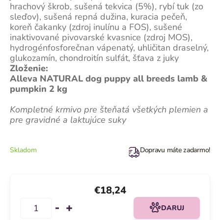
hrachový škrob, sušená tekvica (5%), rybí tuk (zo
sleďov), sušená repná dužina, kuracia pečeň,
koreň čakanky (zdroj inulínu a FOS), sušené
inaktivované pivovarské kvasnice (zdroj MOS),
hydrogénfosforečnan vápenatý, uhličitan draselný,
glukozamín, chondroitín sulfát, šťava z juky
Zloženie:
Alleva NATURAL dog puppy all breeds lamb &
pumpkin 2 kg
Kompletné krmivo pre šteňatá všetkých plemien a
pre gravidné a laktujúce suky
Skladom
Dopravu máte zadarmo!
€18,24
DARUJ