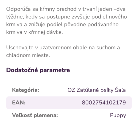
Odporúča sa kŕmny prechod v trvaní jeden –dva
týždne, kedy sa postupne zvyšuje podiel nového
krmiva a znižuje podiel pôvodne podávaného
krmiva v kŕmnej dávke.
Uschovajte v uzatvorenom obale na suchom a
chladnom mieste.
Dodatočné parametre
Kategória
:
OZ Zatúlané psíky Šaľa
EAN
:
8002754102179
Veľkosť plemena
:
Puppy
Z
á