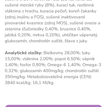
sušené morské ryby (8%), kurací tuk, rastlinná
vláknina z hrachu, kuracia pečeň, koreň čakanky
(zdroj inulínu a FOS), sušené inaktivované
pivovarské kvasnice (zdroj MOS), sušené ovocie a
zelenina (čučoriedky 0,40%, brusnice 0,40%,
jablká 0,20%, mrkva 0,20%), uhličitan vápenatý,
glukozamín, chondroitín sulfát, šťava z juky.
Analytické zložky:
Bielkoviny 28,00%; tuky
15,00%; vláknina 2,00%; popol 6,50%;
vápnik
1,40%; fosfor 0,90%; Omega-6 1,40%; Omega-3
0,32%; glukozamín 400mg/kg; chondroitín sulfát
350mg/kg. Metabolizovateľná energia (CEN):
3840 kcal/kg; 16,1 MJ/kg.
Z
á