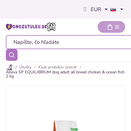
Prejsť
EUR
na
obsah
Útulky
Klub priateľov zvierat
Alleva SP EQUILIBRIUM dog adult all breed chicken & ocean fish
2 kg