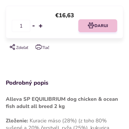
€16,63
DARUJ
Zdieľať
Tlač
Podrobný popis
Alleva SP EQUILIBRIUM dog chicken & ocean
fish adult all breed 2 kg
Zloženie:
Kuracie mäso (28%) (z toho 80%
sušené a 20% čerstvé), ryža (25%), kukurica,