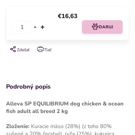
€16,63
DARUJ
Zdieľať
Tlač
Podrobný popis
Alleva SP EQUILIBRIUM dog chicken & ocean
fish adult all breed 2 kg
Zloženie:
Kuracie mäso (28%) (z toho 80%
sušené a 20% čerstvé), ryža (25%), kukurica,