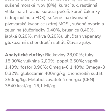
sušené morské ryby (8%), kurací tuk, rastlinná
vláknina z hrachu, kuracia pečeň, koreň čakanky
(zdroj inulínu a FOS), sušené inaktivované
pivovarské kvasnice (zdroj MOS), sušené ovocie a
zelenina (čučoriedky 0,40%, brusnice 0,40%,
jablká 0,20%, mrkva 0,20%), uhličitan vápenatý,
glukozamín, chondroitín sulfát, šťava z juky.
Analytické zložky:
Bielkoviny 28,00%; tuky
15,00%; vláknina 2,00%; popol 6,50%;
vápnik
1,40%; fosfor 0,90%; Omega-6 1,40%; Omega-3
0,32%; glukozamín 400mg/kg; chondroitín sulfát
350mg/kg. Metabolizovateľná energia (CEN):
3840 kcal/kg; 16,1 MJ/kg.
Z
á