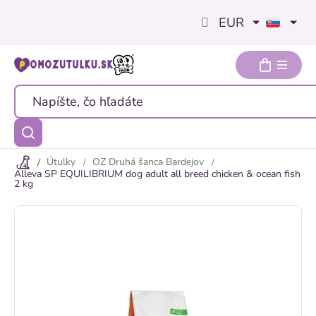
Prejsť
EUR
na
obsah
Útulky
OZ Druhá šanca Bardejov
Alleva SP EQUILIBRIUM dog adult all breed chicken & ocean fish
2 kg