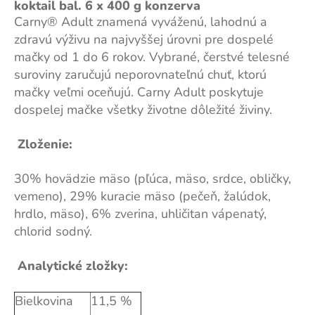
koktail bal. 6 x 400 g konzerva
Carny® Adult znamená vyváženú, lahodnú a
zdravú výživu na najvyššej úrovni pre dospelé
mačky od 1 do 6 rokov. Vybrané, čerstvé telesné
suroviny zaručujú neporovnateľnú chuť, ktorú
mačky veľmi oceňujú. Carny Adult poskytuje
dospelej mačke všetky životne dôležité živiny.
Zloženie:
30% hovädzie mäso (pľúca, mäso, srdce, obličky,
vemeno), 29% kuracie mäso (pečeň, žalúdok,
hrdlo, mäso), 6% zverina, uhličitan vápenatý,
chlorid sodný.
Analytické zložky:
Bielkovina
11,5 %