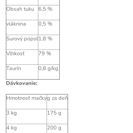
Obsah tuku
6,5 %
vláknina
0,5 %
Surový popol
1,8 %
Vlhkosť
79 %
Taurín
0,8 g/kg.
Dávkovanie:
Hmotnosť mačky
g za deň
3 kg
175 g
4 kg
200 g