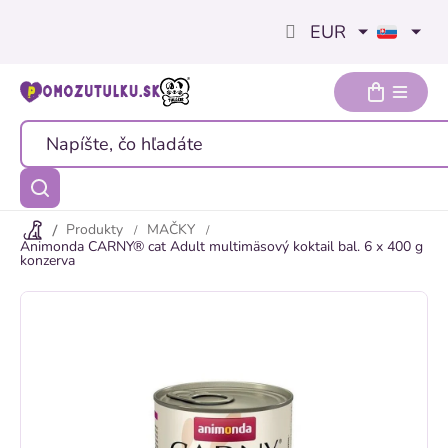
Prejsť
EUR
na
obsah
Produkty
MAČKY
Animonda CARNY® cat Adult multimäsový koktail bal. 6 x 400 g
konzerva