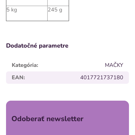
5 kg
245 g
Dodatočné parametre
Kategória
:
MAČKY
EAN
:
4017721737180
Z
á
p
ä
Odoberať newsletter
t