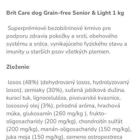
Brit Care dog Grain-free Senior & Light 1 kg
Superprémiové bezobilninové krmivo pre
podporu zdravia pokožky a srsti, obehového
systému a srdca, vynikajúceho fyzického stavu a
imunity u starších psov všetkých plemien.
Zloženie
:
losos (48%) (dehydrovaný losos, hydrolyzovaný
losos), zemiaky (30%), sušená jablková dužina,
kurací tuk, lignocelulóza, pivovarské kvasnice,
lososový olej (3%), prírodná aróma, hrachová
múka, glukosamín (260 mg/kg ), frukto-
oligosacharidy (200 mg/kg), chondroitín sulfát
(200 mg/kg), manán-oligosacharidy (150 mg/kg),
juka moja (150 mg/kg), semeno ostropestreca