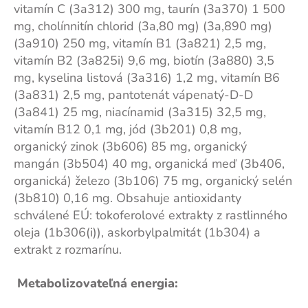
vitamín C (3a312) 300 mg, taurín (3a370) 1 500
mg, cholínnitín chlorid (3a,80 mg) (3a,890 mg)
(3a910) 250 mg, vitamín B1 (3a821) 2,5 mg,
vitamín B2 (3a825i) 9,6 mg, biotín (3a880) 3,5
mg, kyselina listová (3a316) 1,2 mg, vitamín B6
(3a831) 2,5 mg, pantotenát vápenatý-D-D
(3a841) 25 mg, niacínamid (3a315) 32,5 mg,
vitamín B12 0,1 mg, jód (3b201) 0,8 mg,
organický zinok (3b606) 85 mg, organický
mangán (3b504) 40 mg, organická meď (3b406,
organická) železo (3b106) 75 mg, organický selén
(3b810) 0,16 mg. Obsahuje antioxidanty
schválené EÚ: tokoferolové extrakty z rastlinného
oleja (1b306(i)), askorbylpalmitát (1b304) a
extrakt z rozmarínu.
Metabolizovateľná energia: