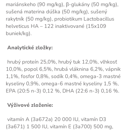
mariánskeho (90 mg/kg), β-glukány (50 mg/kg),
sušená materina dúška (50 mg/kg), sušený
rakytník (50 mg/kg), probiotikum Lactobacillus
helveticus HA – 122 inaktivované (15x109
buniek/kg).
Analytické zložky:
hrubý proteín 25,0%, hrubý tuk 12,0%, vlhkosť
10,0%, popol 6,5%, hrubá vláknina 6,2%, vápnik
1,1%, fosfor 0,8%, sodík 0,4%, omega-3 mastné
kyseliny 0,9%, omega-6 mastné kyseliny 1,5 %,
EPA (20:5 n-3) 0,12 %, DHA (22:6 n-3) 0,16 %.
Výživové zloženie:
vitamín A (3a672a) 20 000 IU, vitamín D3
(3a671) 1 500 IU, vitamín E (3a700) 500 mg,