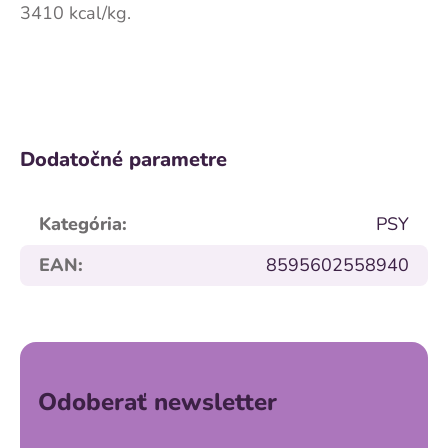
3410 kcal/kg.
Dodatočné parametre
Kategória
:
PSY
EAN
:
8595602558940
Z
á
p
ä
Odoberať newsletter
t