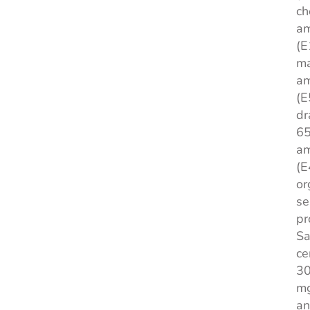
ch
am
(E
m
am
(E
dr
65
am
(E
or
se
pr
Sa
ce
30
mg
an