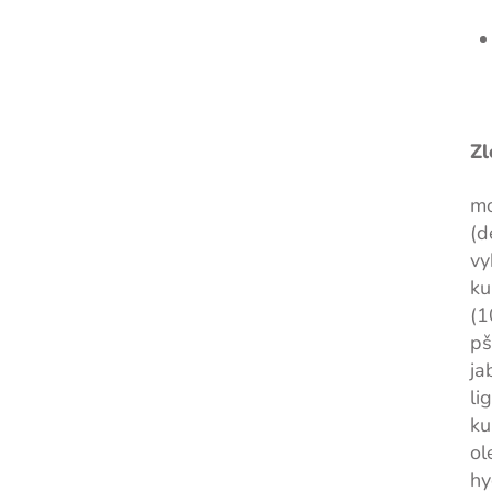
Zl
m
(d
vy
ku
(1
pš
ja
li
ku
ol
hy