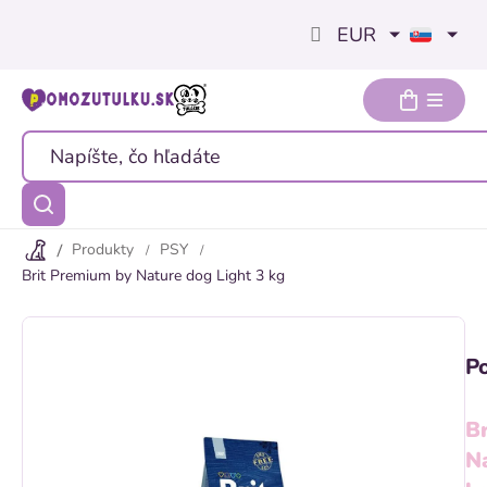
Prejsť
EUR
na
obsah
Produkty
PSY
Brit Premium by Nature dog Light 3 kg
P
B
N