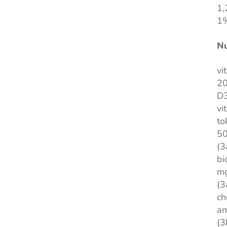
1,
1%
Nu
vi
20
D3
vi
to
50
(3
bi
mg
(3
ch
am
(3