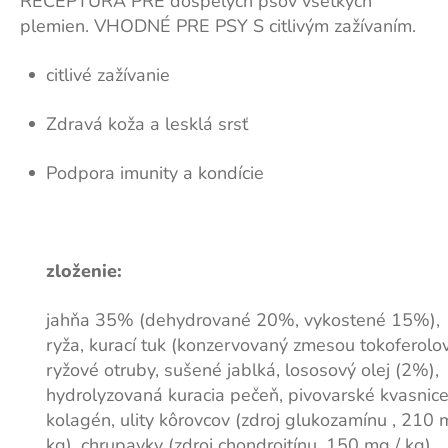
RECEPTÚRA PRE dospelých psov všetkých
plemien. VHODNÉ PRE PSY S citlivým zažívaním.
citlivé zažívanie
Zdravá koža a lesklá srsť
Podpora imunity a kondície
zloženie:
jahňa 35% (dehydrované 20%, vykostené 15%),
ryža, kurací tuk (konzervovaný zmesou tokoferolov
ryžové otruby, sušené jablká, lososový olej (2%),
hydrolyzovaná kuracia pečeň, pivovarské kvasnice
kolagén, ulity kôrovcov (zdroj glukozamínu , 210 
kg), chrupavky (zdroj chondroitínu, 150 mg / kg),