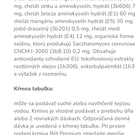
mg, chelát zinku a aminokyselín, hydrát (3b606) 
mg, chelát železa aminokyselín hydrát (E1) 60 mg
chelát mangánu aminokyselín hydrát (E5) 30 mg,
jodid draselný (3b201) 0,5 mg, chelát medi
aminokyselín hydrát (E4) 12 mg, organická forma
selénu, ktorú produkujú Saccharomyces cerevisia
CNCM I-3060 (3b8.10) 0,2 mg. Obsahuje
antioxidanty schválené EÚ: tokoferolovej extrakty
rastlinných olejov (1b306), askorbylpalmitát (1b
a výťažok z rozmarínu.
Kŕmna tabuľka:
môže sa podávať suché alebo navlhčené teplou
vodou. Krmivo je vhodné podávať v priebehu dňa 
alebo 2 rovnakých dávkach. Odporúčaná denná
dávka je uvedená v kŕmnej tabuľke. Pri prvom
podaní krmiva Brit Premium zmiešajte menšie