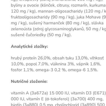
byliny a ovocie (klinček, citrusy, rozmarín, kurkuma
120 mg / kg), mannan-oligosacharidy (120 mg / k
fruktooligosacharidy (90 mg / kg), juka Mohave (
mg / kg), sušený harmanček (80 mg / kg), slávka
zelenoústa (zdroj glycosaminoglykanů, 50 mg / kg
sušené čučoriedky (50 mg / kg).
Analytické zložky:
hrubý proteín 26,0%, obsah tuku 13,0%, vlhkosť
10,0%, popol 7,0%, vláknina 3%, vápnik 1,6%,
fosfor 1,1%, omega-3 0,2 %, omega-6 1,5%.
Nutričné zloženie:
vitamín A (3a672a) 15 000 IU, vitamín D3 (E671)
000 IU, vitamín E (α-tokoferol) (3a700) 400 mg,
biotín (3a880) 0,5 mg, cholínchlorid (3a890) 500