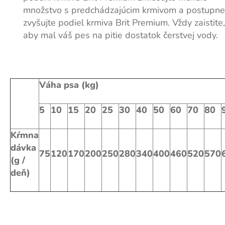
množstvo s predchádzajúcim krmivom a postupne
zvyšujte podiel krmiva Brit Premium. Vždy zaistite,
aby mal váš pes na pitie dostatok čerstvej vody.
Váha psa (kg)
5
10
15
20
25
30
40
50
60
70
80
Kŕmna
dávka
75
120
170
200
250
280
340
400
460
520
570
(g /
deň)
Z