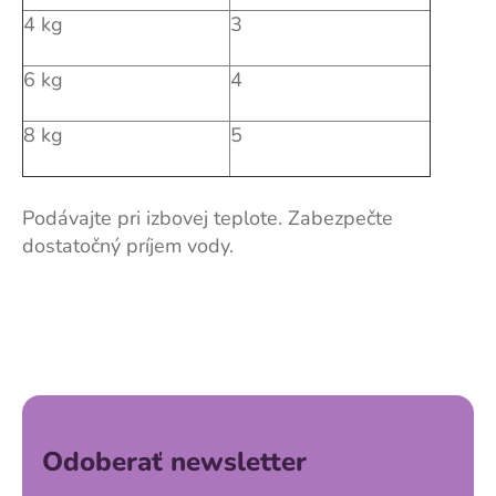
4 kg
3
6 kg
4
8 kg
5
Podávajte pri izbovej teplote. Zabezpečte
dostatočný príjem vody.
Z
á
p
ä
Odoberať newsletter