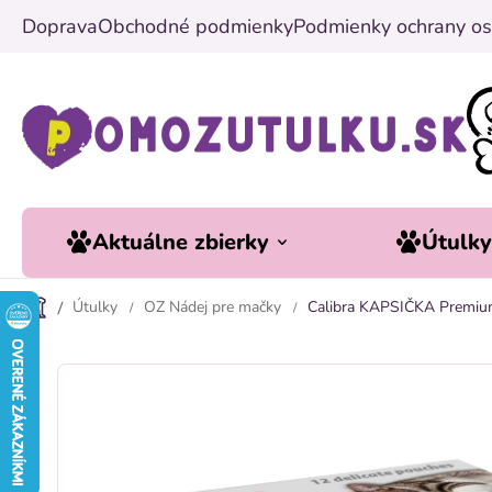
Prejsť
Doprava
Obchodné podmienky
Podmienky ochrany os
na
obsah
Aktuálne zbierky
Útulk
Útulky
OZ Nádej pre mačky
Calibra KAPSIČKA Premium