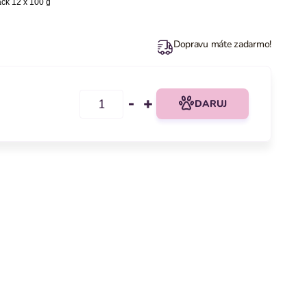
ck 12 x 100 g
Dopravu máte zadarmo!
DARUJ