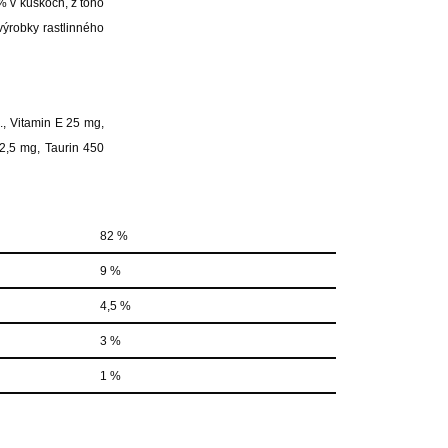
 v kúskoch, z toho
výrobky rastlinného
., Vitamin E 25 mg,
2,5 mg, Taurin 450
82 %
9 %
4,5 %
3 %
1 %