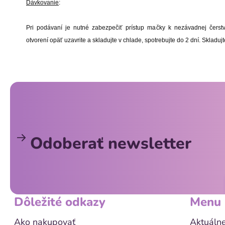
Dávkovanie
:
Pri podávaní je nutné zabezpečiť prístup mačky k nezávadnej čerstv
otvorení opäť uzavrite a skladujte v chlade, spotrebujte do 2 dní. Skladuj
Z
á
p
ä
Odoberať newsletter
t
i
e
Dôležité odkazy
Menu
Ako nakupovať
Aktuálne