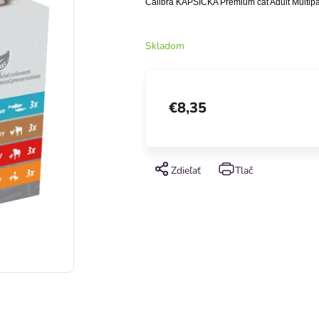
Calibra KAPSIČKA Premium cat Adult Multipa
Skladom
€8,35
Zdieľať
Tlač