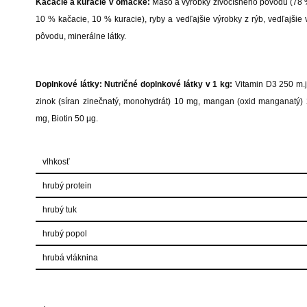
Kačacie a kuracie v omáčke:
Mäso a výrobky živočíšneho pôvodu (78 %
10 % kačacie, 10 % kuracie), ryby a vedľajšie výrobky z rýb, vedľajšie 
pôvodu, minerálne látky.
Doplnkové látky: Nutričné doplnkové látky v 1 kg:
Vitamin D3 250 m.j
zinok (síran zinečnatý, monohydrát) 10 mg, mangan (oxid manganatý) 
mg, Biotin 50 µg.
vlhkosť
hrubý protein
hrubý tuk
hrubý popol
hrubá vláknina