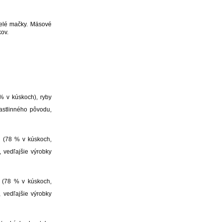
pelé mačky. Mäsové
ov.
 v kúskoch), ryby
rastlinného pôvodu,
 (78 % v kúskoch,
, vedľajšie výrobky
 (78 % v kúskoch,
 vedľajšie výrobky