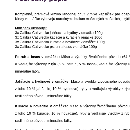
Kompletné, prémiové krmivo lahodnej chuti v mixe kapsičiek pre dos
kúsky v omáčke vyhovejú náročným chutiam maškrtných mačacích jazýčk
Multipack obsahuje:
3x Calibra Cat vrecko jahňacie a hydiny v omáčke 100g
3x Calibra Cat vrecko kačacie a kuracie v omáčke 100g
3x Calibra Cat vrecko kuracie a hovädzie v omáčke 100g
3x Calibra Cat vrecko pstruh a losos v omáčke 100g
Pstruh a losos v omáčke:
Mäso a výrobky živočíšneho pôvodu (64 %
a vedľajšie výrobky z rýb (5 % pstruh, 5 % losos), vedľajšie výrobky 
minerálne látky.
Jahňacie a hydinové v omáčke:
Mäso a výrobky živočíšneho pôvodu
z toho 10 % jahňacie, 10 % hydinové), ryby a vedľajšie výrobky z rýb
rastlinného pôvodu, minerálne látky.
Kuracie a hovädzie v omáčke:
Mäso a výrobky živočíšneho pôvodu
z toho 10 % kuracie, 10 % hovädzie), ryby a vedľajšie výrobky z rýb,
rastlinného pôvodu, minerálne látky.