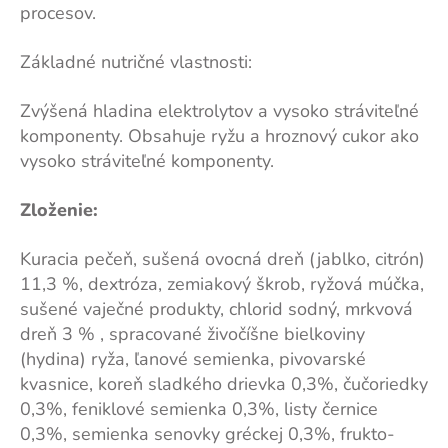
procesov.
Základné nutričné vlastnosti:
Zvýšená hladina elektrolytov a vysoko stráviteľné
komponenty. Obsahuje ryžu a hroznový cukor ako
vysoko stráviteľné komponenty.
Zloženie:
Kuracia pečeň, sušená ovocná dreň (jablko, citrón)
11,3 %, dextróza, zemiakový škrob, ryžová múčka,
sušené vaječné produkty, chlorid sodný, mrkvová
dreň 3 % , spracované živočíšne bielkoviny
(hydina) ryža, ľanové semienka, pivovarské
kvasnice, koreň sladkého drievka 0,3%, čučoriedky
0,3%, feniklové semienka 0,3%, listy černice
0,3%, semienka senovky gréckej 0,3%, frukto-