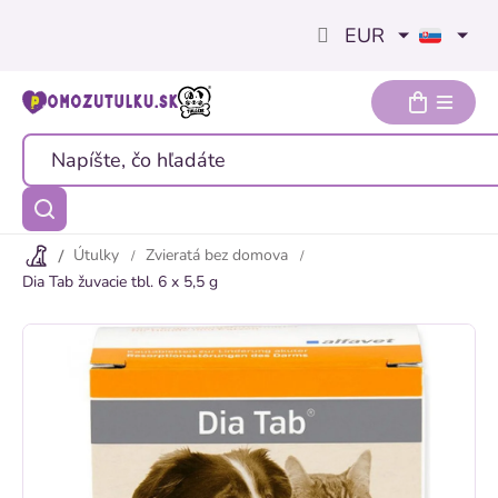
Prejsť
EUR
na
obsah
Útulky
Zvieratá bez domova
Dia Tab žuvacie tbl. 6 x 5,5 g