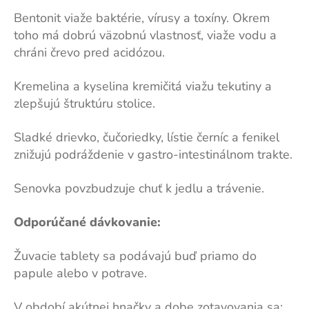
Bentonit viaže baktérie, vírusy a toxíny. Okrem
toho má dobrú väzobnú vlastnosť, viaže vodu a
chráni črevo pred acidózou.
Kremelina a kyselina kremičitá viažu tekutiny a
zlepšujú štruktúru stolice.
Sladké drievko, čučoriedky, lístie černíc a fenikel
znižujú podráždenie v gastro-intestinálnom trakte.
Senovka povzbudzuje chuť k jedlu a trávenie.
Odporúčané dávkovanie:
Žuvacie tablety sa podávajú buď priamo do
papule alebo v potrave.
V období akútnej hnačky a dobe zotavovania sa: