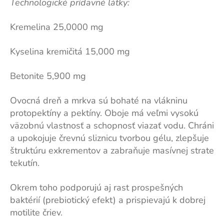
Technologické prídavné látky:
Kremelina 25,0000 mg
Kyselina kremičitá 15,000 mg
Betonite 5,900 mg
Ovocná dreň a mrkva sú bohaté na vlákninu
protopektíny a pektíny. Oboje má veľmi vysokú
väzobnú vlastnosť a schopnosť viazať vodu. Chráni
a upokojuje črevnú sliznicu tvorbou gélu, zlepšuje
štruktúru exkrementov a zabraňuje masívnej strate
tekutín.
Okrem toho podporujú aj rast prospešných
baktérií (prebiotický efekt) a prispievajú k dobrej
motilite čriev.