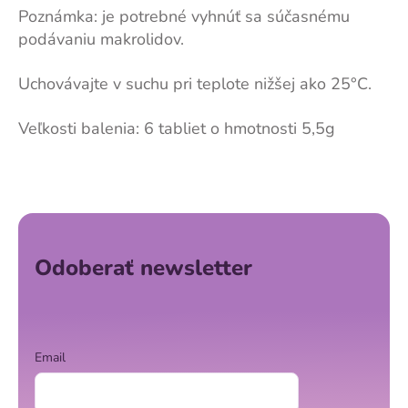
Poznámka: je potrebné vyhnúť sa súčasnému
podávaniu makrolidov.
Uchovávajte v suchu pri teplote nižšej ako 25°C.
Veľkosti balenia: 6 tabliet o hmotnosti 5,5g
Z
á
p
ä
Odoberať newsletter
t
i
e
Email