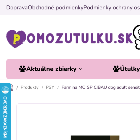
Prejsť
Doprava
Obchodné podmienky
Podmienky ochrany os
na
obsah
Aktuálne zbierky
Útulk
Produkty
PSY
Farmina MO SP CIBAU dog adult sensiti