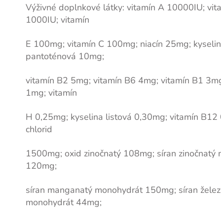
Výživné doplnkové látky: vitamín A 10000IU; vi
1000IU; vitamín
E 100mg; vitamín C 100mg; niacín 25mg; kyseli
pantoténová 10mg;
vitamín B2 5mg; vitamín B6 4mg; vitamín B1 3mg
1mg; vitamín
H 0,25mg; kyselina listová 0,30mg; vitamín B12 
chlorid
1500mg; oxid zinočnatý 108mg; síran zinočnatý
120mg;
síran manganatý monohydrát 150mg; síran želez
monohydrát 44mg;