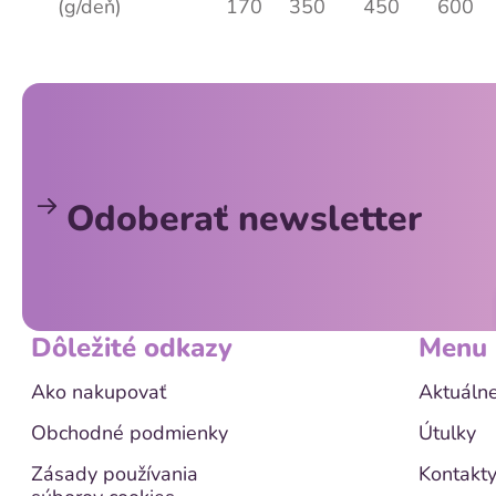
(g/deň)
170
350
450
600
Z
á
p
ä
Odoberať newsletter
t
i
e
Dôležité odkazy
Menu
Ako nakupovať
Aktuálne
Obchodné podmienky
Útulky
Zásady používania
Kontakt