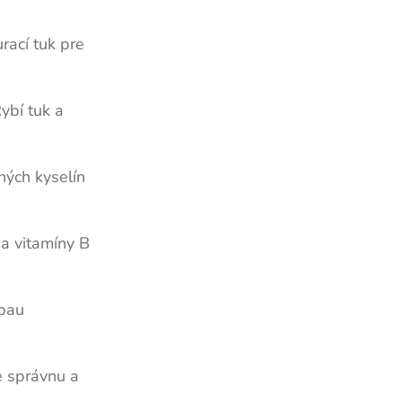
rací tuk pre
ybí tuk a
ných kyselín
na vitamíny B
ibau
e správnu a