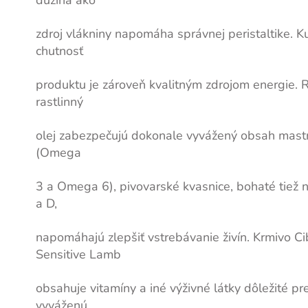
dužina ako
zdroj vlákniny napomáha správnej peristaltike. Ku
chutnosť
produktu je zároveň kvalitným zdrojom energie. R
rastlinný
olej zabezpečujú dokonale vyvážený obsah mast
(Omega
3 a Omega 6), pivovarské kvasnice, bohaté tiež 
a D,
napomáhajú zlepšiť vstrebávanie živín. Krmivo C
Sensitive Lamb
obsahuje vitamíny a iné výživné látky dôležité pr
vyváženú