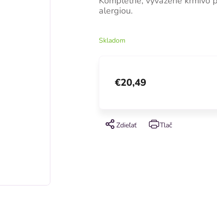
Kompletné, vyvážené krmivo p
alergiou.
Skladom
€20,49
Zdieľať
Tlač