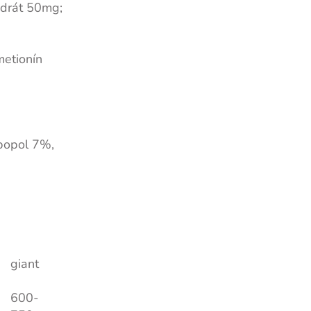
ydrát 50mg;
metionín
 popol 7%,
giant
600-