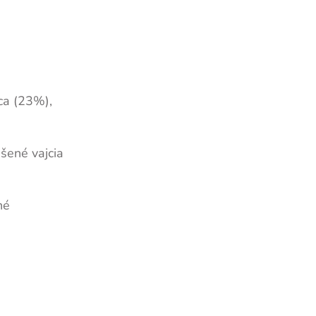
ca (23%),
šené vajcia
né