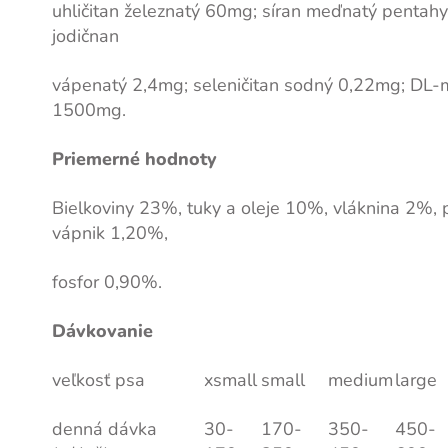
uhličitan železnatý 60mg; síran meďnatý pentah
jodičnan
vápenatý 2,4mg; seleničitan sodný 0,22mg; DL-
1500mg.
Priemerné hodnoty
Bielkoviny 23%, tuky a oleje 10%, vláknina 2%,
vápnik 1,20%,
fosfor 0,90%.
Dávkovanie
veľkosť psa
xsmall
small
medium
large
denná dávka
30-
170-
350-
450-