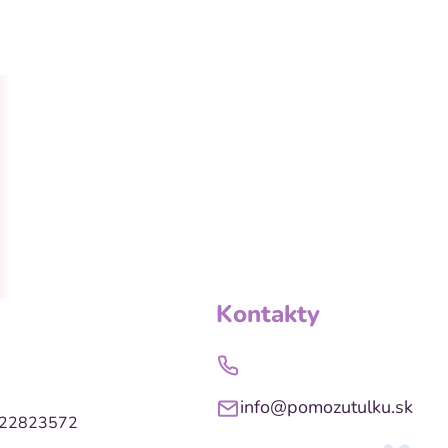
Kontakty
info@pomozutulku.sk
022823572