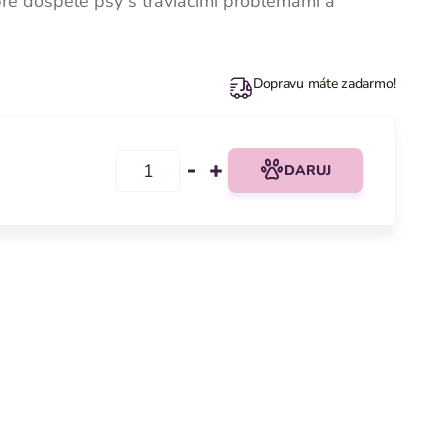
re dospelé psy s tráviacimi problémami a
Dopravu máte zadarmo!
DARUJ