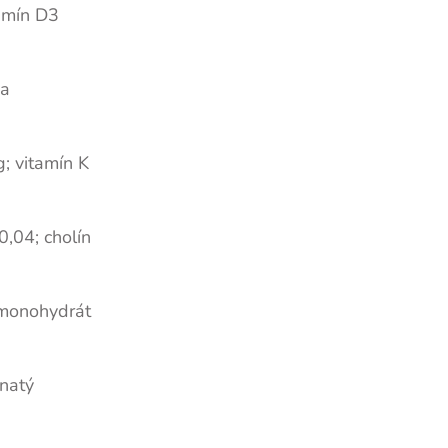
tamín D3
na
; vitamín K
0,04; cholín
 monohydrát
natý