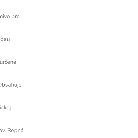
mivo pre
ibau
 určené
 Obsahuje
ickej
tov. Repná