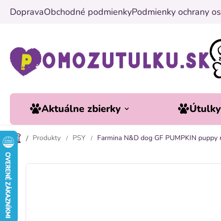
Prejsť
Doprava
Obchodné podmienky
Podmienky ochrany os
na
obsah
Aktuálne zbierky
Útulk
Produkty
PSY
Farmina N&D dog GF PUMPKIN puppy mi