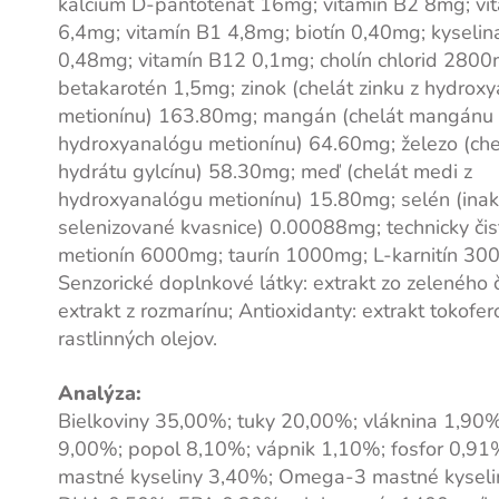
kalcium D-pantotenát 16mg; vitamín B2 8mg; vi
6,4mg; vitamín B1 4,8mg; biotín 0,40mg; kyselina
0,48mg; vitamín B12 0,1mg; cholín chlorid 2800
betakarotén 1,5mg; zinok (chelát zinku z hydrox
metionínu) 163.80mg; mangán (chelát mangánu 
hydroxyanalógu metionínu) 64.60mg; železo (chel
hydrátu gylcínu) 58.30mg; meď (chelát medi z
hydroxyanalógu metionínu) 15.80mg; selén (inak
selenizované kvasnice) 0.00088mg; technicky čis
metionín 6000mg; taurín 1000mg; L-karnitín 30
Senzorické doplnkové látky: extrakt zo zeleného
extrakt z rozmarínu; Antioxidanty: extrakt tokofer
rastlinných olejov.
Analýza:
Bielkoviny 35,00%; tuky 20,00%; vláknina 1,90%
9,00%; popol 8,10%; vápnik 1,10%; fosfor 0,9
mastné kyseliny 3,40%; Omega-3 mastné kyseli