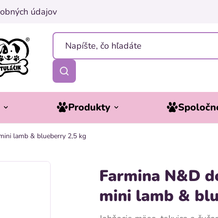
obných údajov
y
Produkty
Spoločne
ni lamb & blueberry 2,5 kg
Farmina N&D d
mini lamb & blu