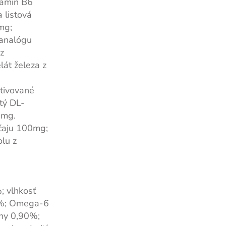
tamín B6
 listová
mg;
yanalógu
z
át železa z
tivované
tý DL-
0mg.
 čaju 100mg;
olu z
; vlhkosť
1%; Omega-6
ny 0,90%;