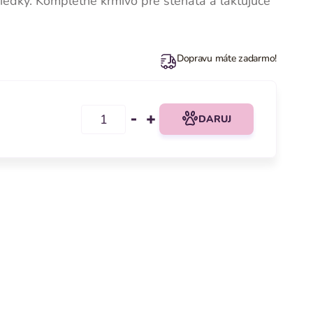
riedky. Kompletné krmivo pre šteňatá a laktujúce
Dopravu máte zadarmo!
DARUJ