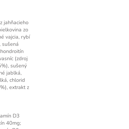
z jahňacieho
ielkovina zo
é vajcia, rybí
, sušená
chondroitín
vasníc (zdroj
5%), sušený
né jablká,
ká, chlorid
%), extrakt z
itamín D3
cín 40mg;