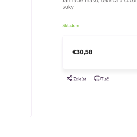
Jahňacie mäso, tekvica a čučo
suky.
Skladom
€30,58
Zdieľať
Tlač