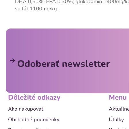
DHA 0,50%; EPA 0,30%; glukozamín 1400mg/kg;
sulfát 1100mg/kg.
Z
á
p
ä
Odoberať newsletter
t
i
e
Dôležité odkazy
Menu
Ako nakupovať
Aktuálne
Obchodné podmienky
Útulky