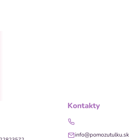
Kontakty
info@pomozutulku.sk
022823572