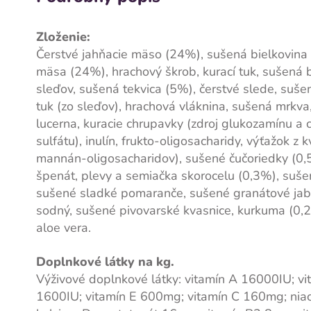
Zloženie:
Čerstvé jahňacie mäso (24%), sušená bielkovina 
mäsa (24%), hrachový škrob, kurací tuk, sušená b
sleďov, sušená tekvica (5%), čerstvé slede, sušen
tuk (zo sleďov), hrachová vláknina, sušená mrkva
lucerna, kuracie chrupavky (zdroj glukozamínu a 
sulfátu), inulín, frukto-oligosacharidy, výťažok z k
mannán-oligosacharidov), sušené čučoriedky (0,
špenát, plevy a semiačka skorocelu (0,3%), suše
sušené sladké pomaranče, sušené granátové jabl
sodný, sušené pivovarské kvasnice, kurkuma (0,2
aloe vera.
Doplnkové látky na kg.
Výživové doplnkové látky: vitamín A 16000IU; v
1600IU; vitamín E 600mg; vitamín C 160mg; nia