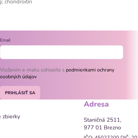
 chondroitín
Email
Vložením e-mailu súhlasíte s
podmienkami ochrany
osobných údajov
PRIHLÁSIŤ SA
Adresa
 zbierky
Staničná 2511,
977 01 Brezno
IČO: 45027200
DIČ: 2