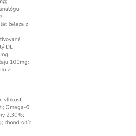
mg;
yanalógu
z
át železa z
tivované
tý DL-
0mg.
 čaju 100mg;
olu z
; vlhkosť
0%; Omega-6
ny 2,30%;
 chondroitín