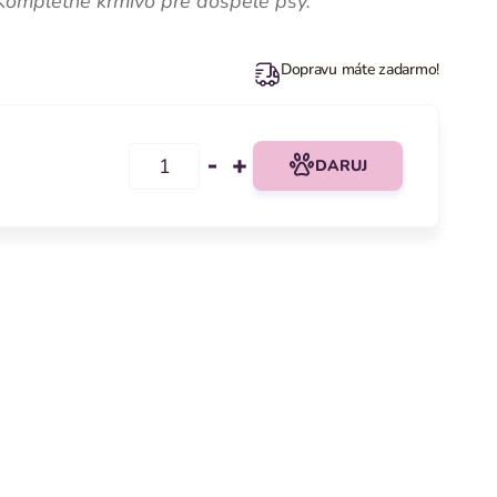
ompletné krmivo pre dospelé psy.
Dopravu máte zadarmo!
DARUJ