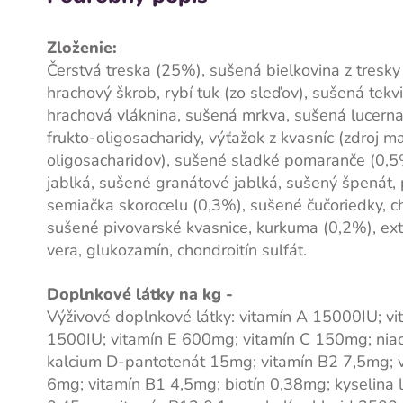
Zloženie:
Čerstvá treska (25%), sušená bielkovina z tresky
hrachový škrob, rybí tuk (zo sleďov), sušená tekv
hrachová vláknina, sušená mrkva, sušená lucerna,
frukto-oligosacharidy, výťažok z kvasníc (zdroj 
oligosacharidov), sušené sladké pomaranče (0,5
jablká, sušené granátové jablká, sušený špenát, 
semiačka skorocelu (0,3%), sušené čučoriedky, ch
sušené pivovarské kvasnice, kurkuma (0,2%), ext
vera, glukozamín, chondroitín sulfát.
Doplnkové látky na kg -
Výživové doplnkové látky: vitamín A 15000IU; v
1500IU; vitamín E 600mg; vitamín C 150mg; nia
kalcium D-pantotenát 15mg; vitamín B2 7,5mg; 
6mg; vitamín B1 4,5mg; biotín 0,38mg; kyselina l