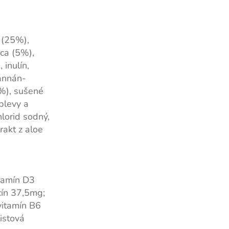
 (25%),
ica (5%),
 inulín,
mannán-
%), sušené
plevy a
lorid sodný,
rakt z aloe
itamín D3
cín 37,5mg;
vitamín B6
istová