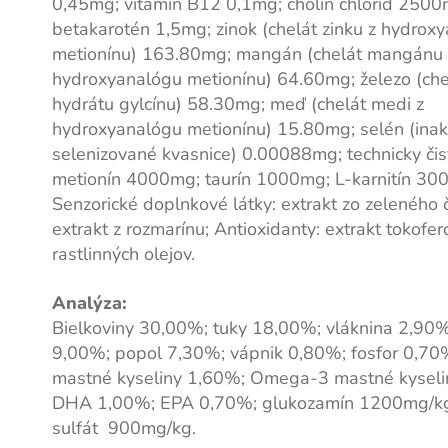
0,45mg; vitamín B12 0,1mg; cholín chlorid 2500
betakarotén 1,5mg; zinok (chelát zinku z hydrox
metionínu) 163.80mg; mangán (chelát mangánu 
hydroxyanalógu metionínu) 64.60mg; železo (chel
hydrátu gylcínu) 58.30mg; meď (chelát medi z
hydroxyanalógu metionínu) 15.80mg; selén (inak
selenizované kvasnice) 0.00088mg; technicky čis
metionín 4000mg; taurín 1000mg; L-karnitín 30
Senzorické doplnkové látky: extrakt zo zeleného
extrakt z rozmarínu; Antioxidanty: extrakt tokofer
rastlinných olejov.
Analýza:
Bielkoviny 30,00%; tuky 18,00%; vláknina 2,90%
9,00%; popol 7,30%; vápnik 0,80%; fosfor 0,7
mastné kyseliny 1,60%; Omega-3 mastné kyseli
DHA 1,00%; EPA 0,70%; glukozamín 1200mg/kg;
sulfát 900mg/kg.