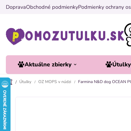
Prejsť
Doprava
Obchodné podmienky
Podmienky ochrany os
na
obsah
Aktuálne zbierky
Útulk
Útulky
OZ MOPS v núdzi
Farmina N&D dog OCEAN PUM