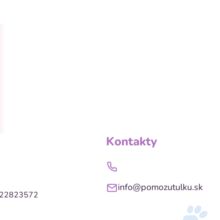
Kontakty
info@pomozutulku.sk
022823572