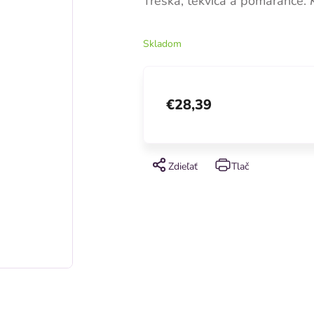
Treska, tekvica a pomaranče.
K
Skladom
€28,39
Zdieľať
Tlač