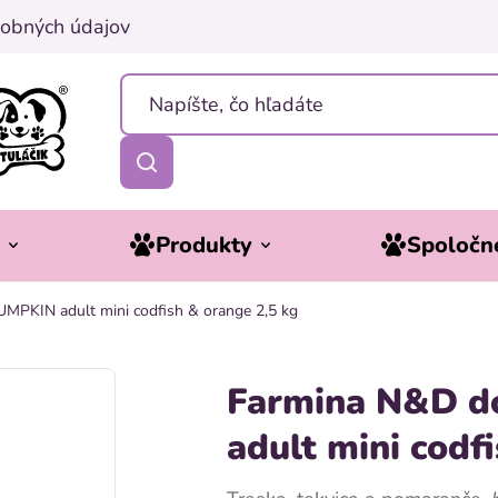
obných údajov
y
Produkty
Spoločne
PKIN adult mini codfish & orange 2,5 kg
Farmina N&D 
adult mini codf