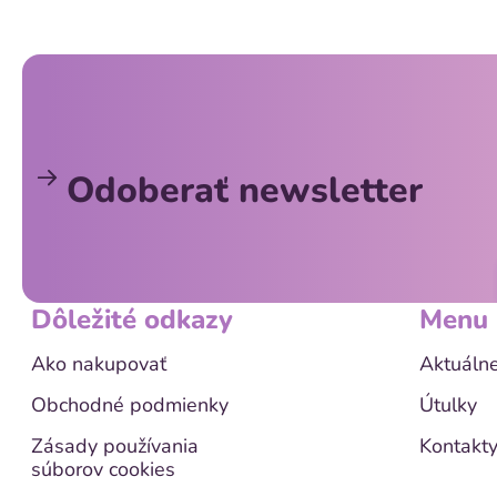
Z
á
p
ä
Odoberať newsletter
t
i
e
Dôležité odkazy
Menu
Ako nakupovať
Aktuálne
Obchodné podmienky
Útulky
Zásady používania
Kontakt
súborov cookies