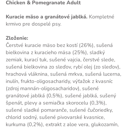
Chicken & Pomegranate
Adult
Kuracie mäso a granátové jablká.
Kompletné
krmivo pre dospelé psy.
Zloženie:
Čerstvé kuracie mäso bez kostí (26%), sušená
bielkovina z kuracieho mäsa (25%), sladký
zemiak, kurací tuk, sušené vajcia, čerstvé slede,
sušená bielkovina zo sleďov, rybí olej (zo sleďov),
hrachová vláknina, sušená mrkva, sušená lucerna,
inulín, frukto-oligosacharidy, výťažok z kvasníc
(zdroj mannán-oligosacharidov), sušené
granátové jablká (0,5%), sušené jablká, sušený
špenát, plevy a semiačka skorocelu (0,3%),
sušené sladké pomaranče, sušené čučoriedky,
chlorid sodný, sušené pivovarské kvasnice,
kurkuma (0,2%), extrakt z aloe vera, glukozamín,