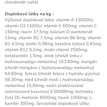
chondroitín sulfát.
Doplnkové látky na kg -
Výživové doplnkové látky: vitamín A 15000IU;
vitamín D3 1500IU; vitamín E 600mg; vitamín C
150mg; niacín 37,5mg; kalcium D-pantotenát
15mg; vitamín B2 7,5mg; vitamín B6 6mg; vitamín
B1 4,5mg; biotín 0,38mg; kyselina listová 0,45mg;
vitamín B12 0,1mg; cholín chlorid 2500mg;
betakarotén 1,5mg; zinok (chelát zinku z
hydroxyanalógu metionínu) 163.80mg; mangán
(chelát mangánu z hydroxyanalógu metionínu)
64.60mg; železo (chelát železa z hydrátu gylcínu)
58.30mg; meď (chelát medi z hydroxyanalógu
metionínu) 15.80mg; selén (inaktivované
selenizované kvasnice) 0.00088mg; technicky
čistý DL-metionín 4000mg; taurín 1000mg; L-
karnitín 300mg. Senzorické doplnkové látky: