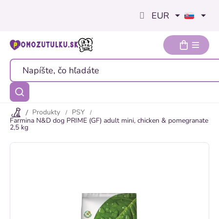
Prejsť
EUR
na
obsah
Produkty
PSY
Farmina N&D dog PRIME (GF) adult mini, chicken & pomegranate
2,5 kg