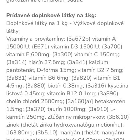
Prídavné doplnkové látky na 1kg:
Doplnkové látky na 1 kg - Výživové doplnkové
látky:
Vitamíny a provitamíny: (3a672b) vitamín A
15000IU; (E671) vitamín D3 1500IU; (3a700)
vitamín E 600mg; (3a300) vitamín C 150mg;
(3a314) niacín 37.5mg; (3a841) kalcium
pantotenát, D-forma 15mg; vitamín B2 7.5mg;
(3a831) vitamín B6 6mg; (3a820) vitamín B1
4.5mg; (3a880) biotín 0.38mg; (3a316) kyselina
listová 0.45mg; vitamín B12 0.1mg; (3a890)
cholín chlorid 2500mg; [3a160(a)] betakarotén
1.5mg; (3a370) taurín 1000mg; (3a910) L-
karnitín 250mg. Zlúčeniny mikroprvkov: (3b6.10)
zinok (chelát zinku hydroxyanalógu metionínu):
163.80mg; (3b5.10) mangán (chelát mangánu