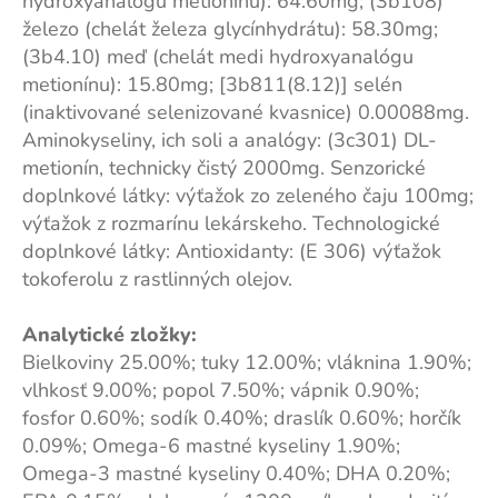
hydroxyanalógu metionínu): 64.60mg; (3b108)
železo (chelát železa glycínhydrátu): 58.30mg;
(3b4.10) meď (chelát medi hydroxyanalógu
metionínu): 15.80mg; [3b811(8.12)] selén
(inaktivované selenizované kvasnice) 0.00088mg.
Aminokyseliny, ich soli a analógy: (3c301) DL-
metionín, technicky čistý 2000mg. Senzorické
doplnkové látky: výťažok zo zeleného čaju 100mg;
výťažok z rozmarínu lekárskeho. Technologické
doplnkové látky: Antioxidanty: (E 306) výťažok
tokoferolu z rastlinných olejov.
Analytické zložky:
Bielkoviny 25.00%; tuky 12.00%; vláknina 1.90%;
vlhkosť 9.00%; popol 7.50%; vápnik 0.90%;
fosfor 0.60%; sodík 0.40%; draslík 0.60%; horčík
0.09%; Omega-6 mastné kyseliny 1.90%;
Omega-3 mastné kyseliny 0.40%; DHA 0.20%;