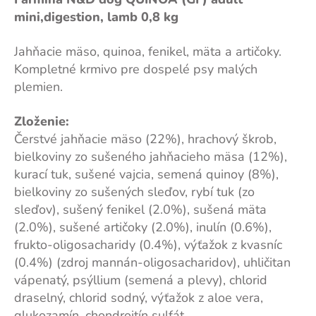
mini,digestion, lamb 0,8 kg
Jahňacie mäso, quinoa, fenikel, mäta a artičoky.
Kompletné krmivo pre dospelé psy malých
plemien.
Zloženie:
Čerstvé jahňacie mäso (22%), hrachový škrob,
bielkoviny zo sušeného jahňacieho mäsa (12%),
kurací tuk, sušené vajcia, semená quinoy (8%),
bielkoviny zo sušených sleďov, rybí tuk (zo
sleďov), sušený fenikel (2.0%), sušená mäta
(2.0%), sušené artičoky (2.0%), inulín (0.6%),
frukto-oligosacharidy (0.4%), výťažok z kvasníc
(0.4%) (zdroj mannán-oligosacharidov), uhličitan
vápenatý, psýllium (semená a plevy), chlorid
draselný, chlorid sodný, výťažok z aloe vera,
glukozamín, chondroitín sulfát.