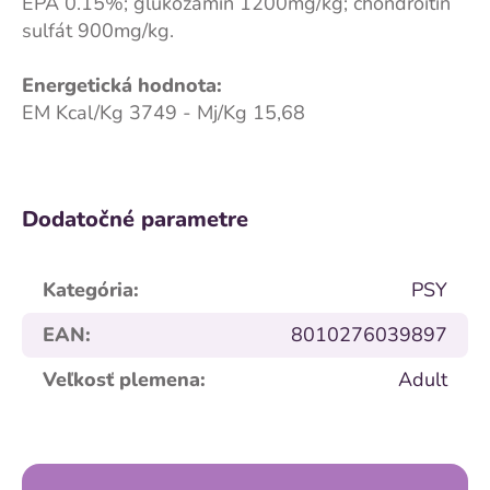
EPA 0.15%; glukozamín 1200mg/kg; chondroitín
sulfát 900mg/kg.
Energetická hodnota:
EM Kcal/Kg 3749 - Mj/Kg 15,68
Dodatočné parametre
Kategória
:
PSY
EAN
:
8010276039897
Veľkosť plemena
:
Adult
Z
á