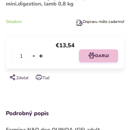
mini,digestion, lamb 0,8 kg
Skladom
Dopravu máte zadarmo!
€13,54
DARUJ
Zdieľať
Tlač
Podrobný popis
Farmina N&D dog QUINOA (GF) adult