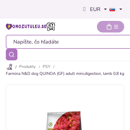
Prejsť
EUR
na
obsah
Produkty
PSY
Farmina N&D dog QUINOA (GF) adult mini,digestion, lamb 0,8 kg