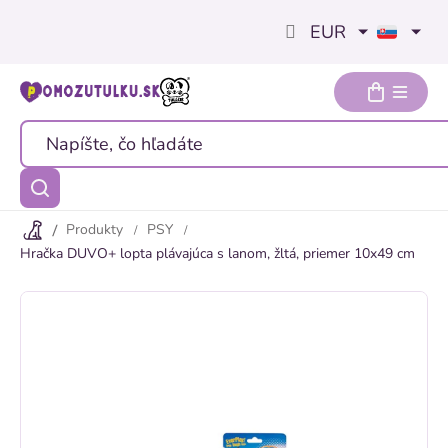
Prejsť
EUR
na
obsah
Produkty
PSY
Hračka DUVO+ lopta plávajúca s lanom, žltá, priemer 10x49 cm