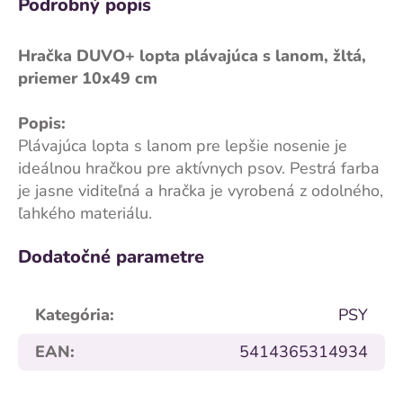
Podrobný popis
Hračka DUVO+ lopta plávajúca s lanom, žltá,
priemer 10x49 cm
Popis:
Plávajúca lopta s lanom pre lepšie nosenie je
ideálnou hračkou pre aktívnych psov. Pestrá farba
je jasne viditeľná a hračka je vyrobená z odolného,
ľahkého materiálu.
Dodatočné parametre
Kategória
:
PSY
EAN
:
5414365314934
Z