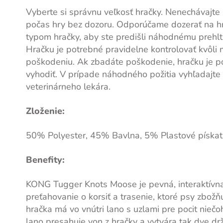
Vyberte si správnu veľkosť hračky. Nenechávajt
počas hry bez dozoru. Odporúčame dozerať na h
typom hračky, aby ste predišli náhodnému prehlt
Hračku je potrebné pravidelne kontrolovať kvôl
poškodeniu. Ak zbadáte poškodenie, hračku je p
vyhodiť. V prípade náhodného požitia vyhľadajt
veterinárneho lekára.
Zloženie:
50% Polyester, 45% Bavlna, 5% Plastové píska
Benefity:
KONG Tugger Knots Moose je pevná, interaktívn
preťahovanie o korsiť a trasenie, ktoré psy zbožň
hračka má vo vnútri lano s uzlami pre pocit niečo
lano presahuje von z hračky a vytvára tak dve dr