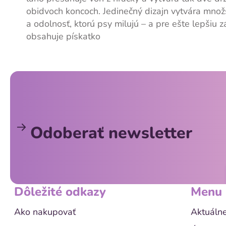
obidvoch koncoch. Jedinečný dizajn vytvára množs
a odolnosť, ktorú psy milujú – a pre ešte lepšiu 
obsahuje pískatko
Z
á
p
ä
Odoberať newsletter
t
i
e
Dôležité odkazy
Menu
Ako nakupovať
Aktuálne