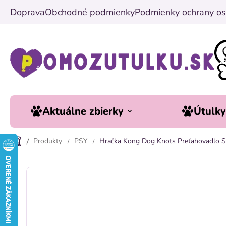
Prejsť
Doprava
Obchodné podmienky
Podmienky ochrany os
na
obsah
Aktuálne zbierky
Útulk
Produkty
PSY
Hračka Kong Dog Knots Preťahovadlo Sob