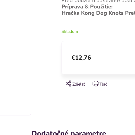
Pred použitím odstráňte obal
Príprava & Použitie:
Hračka Kong Dog Knots Preťa
Skladom
€12,76
Zdieľať
Tlač
Dodatočné parametre