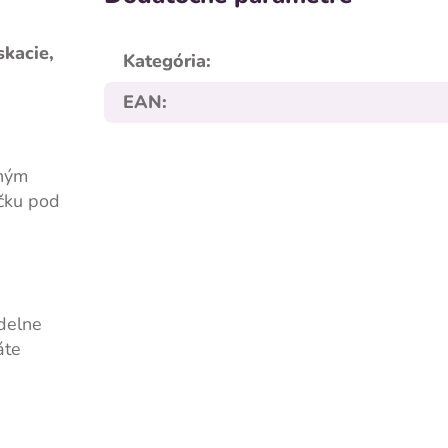
kacie,
Kategória
:
EAN
:
tným
čku pod
idelne
áte