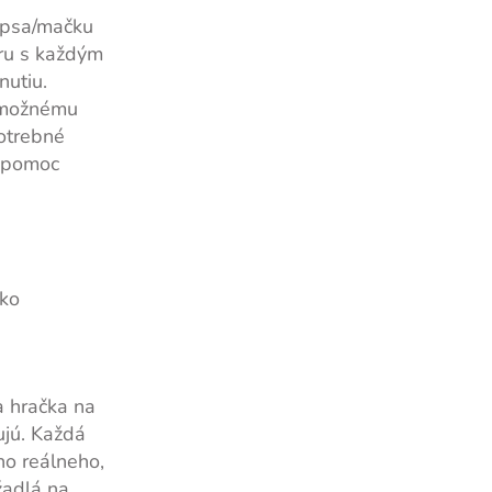
e psa/mačku
ru s každým
nutiu.
i možnému
otrebné
e pomoc
tko
a hračka na
ujú. Každá
ho reálneho,
žadlá na