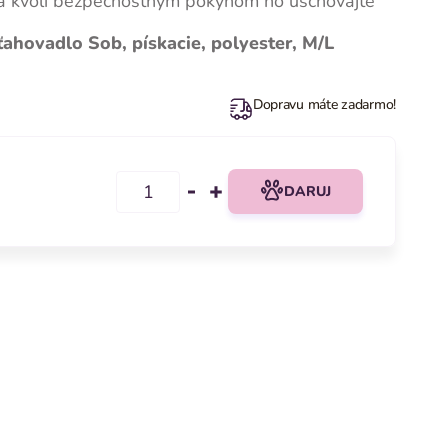
 a kvôli bezpečnostným pokynom ho uschovajte
hovadlo Sob, pískacie, polyester, M/L
Dopravu máte zadarmo!
DARUJ