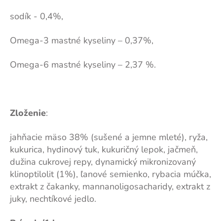
sodík - 0,4%,
Omega-3 mastné kyseliny – 0,37%,
Omega-6 mastné kyseliny – 2,37 %.
Zloženie
:
jahňacie mäso 38% (sušené a jemne mleté), ryža,
kukurica, hydinový tuk, kukuričný lepok, jačmeň,
dužina cukrovej repy, dynamický mikronizovaný
klinoptilolit (1%), ľanové semienko, rybacia múčka,
extrakt z čakanky, mannanoligosacharidy, extrakt z
juky, nechtíkové jedlo.