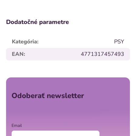
Dodatočné parametre
Kategória
:
PSY
EAN
:
4771317457493
Z
á
p
ä
Odoberať newsletter
t
i
e
Email