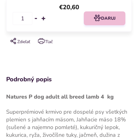
€20,60
DARUJ
Zdieľať
Tlač
Podrobný popis
Natures P dog adult all breed lamb 4 kg
Superprémiové krmivo pre dospelé psy všetkých
plemien s jahňacím mäsom, Jahňacie mäso 18%
(sušené a najemno pomleté), kukuričný lepok,
kukurica, ryža, živočíšne tuky, jačmeň, dužina z