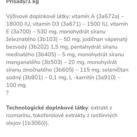
Prísady/1 kg
Výživové doplnkové látky: vitamín A (3a672a) –
18000 IU, vitamín D3 (3a671) – 1500 IU, vitamín
E (3a700) – 530 mg, monohydrát síranu
železnatého (3b103) – 50 mg, jodičnan vápenatý
bezvodý (3b202) 1,5 mg, pentahydrát síranu
meďnatého (3b405) – 5 mg, monohydrát síranu
manganatého (3b503) – 20 mg, monohydrát
síranu zinočnatého (3b605) – 115 mg, seleničitan
sodný (3b801) – 0,1 mg, L -karnitín (3a910) –
100 mg.
?
Technologické doplnkové látky
: extrakt z
rozmarínu, tokoferolové extrakty z rastlinných
olejov (1b306(i)).