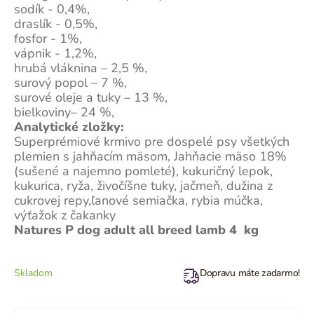
sodík - 0,4%,
draslík - 0,5%,
fosfor - 1%,
vápnik - 1,2%,
hrubá vláknina – 2,5 %,
surový popol – 7 %,
surové oleje a tuky – 13 %,
bielkoviny– 24 %,
Analytické zložky:
Superprémiové krmivo pre dospelé psy všetkých
plemien s jahňacím mäsom, Jahňacie mäso 18%
(sušené a najemno pomleté), kukuričný lepok,
kukurica, ryža, živočíšne tuky, jačmeň, dužina z
cukrovej repy,ľanové semiačka, rybia múčka,
výťažok z čakanky
Natures P dog adult all breed lamb 4 kg
Skladom
Dopravu máte zadarmo!