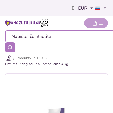
Prejsť
EUR
na
obsah
Produkty
PSY
Natures P dog adult all breed lamb 4 kg