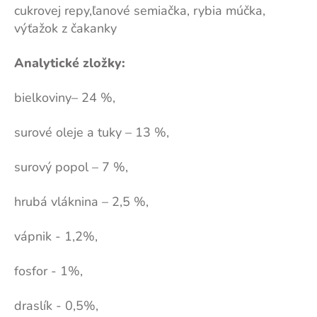
cukrovej repy,ľanové semiačka, rybia múčka,
výťažok z čakanky
Analytické zložky:
bielkoviny– 24 %,
surové oleje a tuky – 13 %,
surový popol – 7 %,
hrubá vláknina – 2,5 %,
vápnik - 1,2%,
fosfor - 1%,
draslík - 0,5%,