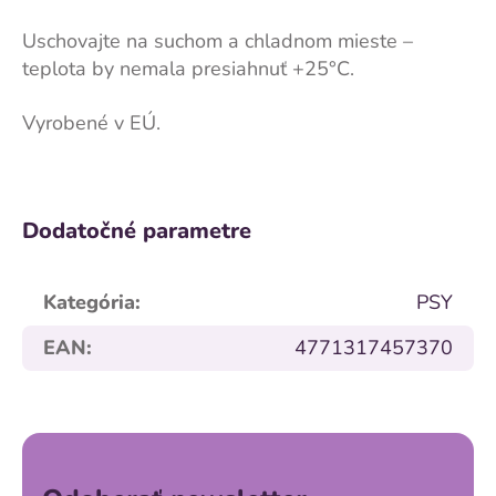
Uschovajte na suchom a chladnom mieste –
teplota by nemala presiahnuť +25°C.
Vyrobené v EÚ.
Dodatočné parametre
Kategória
:
PSY
EAN
:
4771317457370
Z
á
p