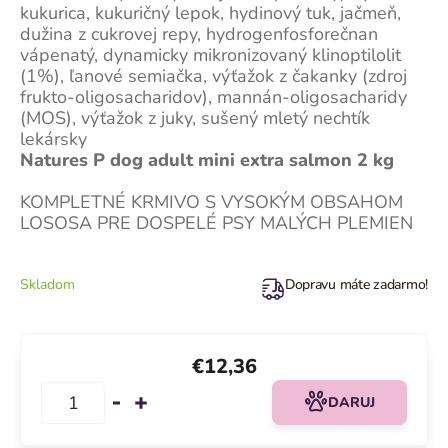
kukurica, kukuričný lepok, hydinový tuk, jačmeň,
dužina z cukrovej repy, hydrogenfosforečnan
vápenatý, dynamicky mikronizovaný klinoptilolit
(1%), ľanové semiačka, výťažok z čakanky (zdroj
frukto-oligosacharidov), mannán-oligosacharidy
(MOS), výťažok z juky, sušený mletý nechtík
lekársky
Natures P dog adult mini extra salmon 2 kg
KOMPLETNÉ KRMIVO S VYSOKÝM OBSAHOM
LOSOSA PRE DOSPELÉ PSY MALÝCH PLEMIEN
Skladom
Dopravu máte zadarmo!
€12,36
DARUJ