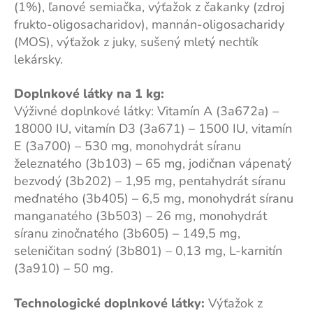
(1%), ľanové semiačka, výťažok z čakanky (zdroj
frukto-oligosacharidov), mannán-oligosacharidy
(MOS), výťažok z juky, sušený mletý nechtík
lekársky.
Doplnkové látky na 1 kg:
Výživné doplnkové látky: Vitamín A (3a672a) –
18000 IU, vitamín D3 (3a671) – 1500 IU, vitamín
E (3a700) – 530 mg, monohydrát síranu
železnatého (3b103) – 65 mg, jodičnan vápenatý
bezvodý (3b202) – 1,95 mg, pentahydrát síranu
meďnatého (3b405) – 6,5 mg, monohydrát síranu
manganatého (3b503) – 26 mg, monohydrát
síranu zinočnatého (3b605) – 149,5 mg,
seleničitan sodný (3b801) – 0,13 mg, L-karnitín
(3a910) – 50 mg.
Technologické doplnkové látky:
Výťažok z