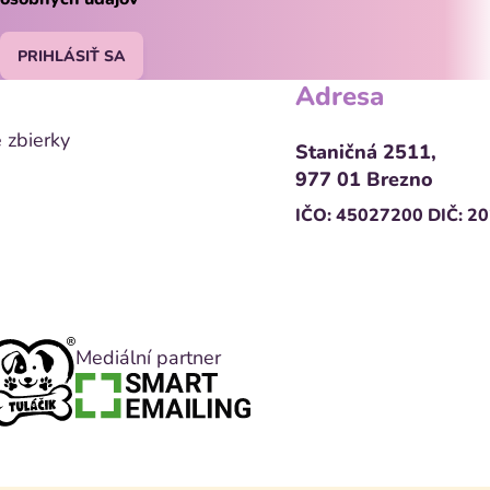
PRIHLÁSIŤ SA
Adresa
 zbierky
Staničná 2511,
977 01 Brezno
IČO: 45027200
DIČ: 2
Mediální partner