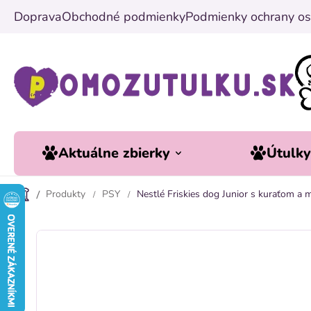
Prejsť
Doprava
Obchodné podmienky
Podmienky ochrany os
na
obsah
Aktuálne zbierky
Útulk
Produkty
PSY
Nestlé Friskies dog Junior s kuraťom a 