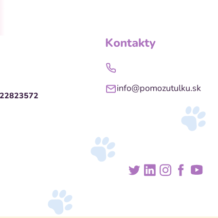
Kontakty
info@pomozutulku.sk
022823572