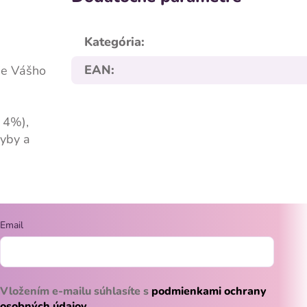
Kategória
:
EAN
:
ie Vášho
a 4%),
ryby a
Email
Vložením e-mailu súhlasíte s
podmienkami ochrany
osobných údajov