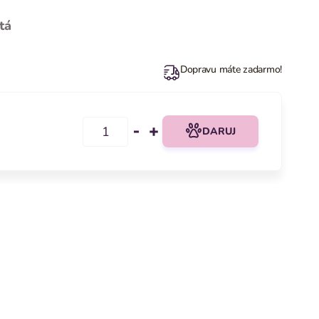
tá
Dopravu máte zadarmo!
DARUJ