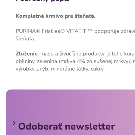
Kompletné
krmivo pre šteňatá.
PURINA® Friskies® VITAFIT ™ podporuje zdrav
šteňaťa.
Zloženie
: mäso a živočíšne produkty (z toho kur
obilniny, zelenina (mrkva 4% zo sušenej mrkvy), 
výrobky z rýb, minerálne látky, cukry.
Z
á
p
ä
Odoberať newsletter