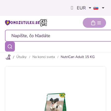
Prejsť
EUR
na
obsah
Útulky
Na konci sveta
NutriCan Adult 15 KG