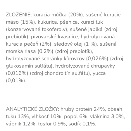
ZLOŽENIE: kuracia múčka (20%), sušené kuracie
mäso (15%), kukurica, pšenica, kurací tuk
(konzervované tokoferoly), sušené jablká (zdroj
prebiotík), pivovarské kvasnice, hydrolyzovaná
kuracia pečeň (2%), sleďový olej (1 %), sušená
morská riasa (0,2%) (zdroj prebiotík),
hydrolyzované schránky kôrovcov (0,026%) (zdroj
glukosamín sulfátu), hydrolyzované chrupavky
(0,016%) (zdroj chondroitín sulfátu), yucca
(0,01%).
ANALYTICKÉ ZLOŽKY: hrubý proteín 24%, obsah
tuku 13%, vlhkosť 10%, popol 6%, vláknina 3,0%,
vápnik 1,2%, fosfor 0,9%, sodík 0,1%.