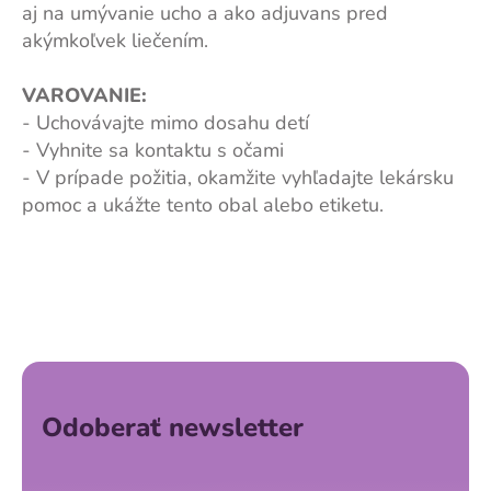
aj na umývanie ucho a ako adjuvans pred
akýmkoľvek liečením.
VAROVANIE:
- Uchovávajte mimo dosahu detí
- Vyhnite sa kontaktu s očami
- V prípade požitia, okamžite vyhľadajte lekársku
pomoc a ukážte tento obal alebo etiketu.
Z
á
p
ä
Odoberať newsletter
t