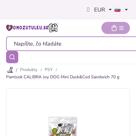
Prejsť
EUR
na
obsah
Produkty
PSY
Pamlsok CALIBRA Joy DOG Mini Duck&Cod Sandwich 70 g