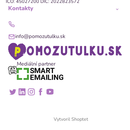
IČO: 45027200
DIČ: 2022823572
Kontakty
info@pomozutulku.sk
Mediální partner
Vytvoril Shoptet