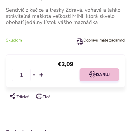
Sendvič z kačice a tresky Zdravá, voňavá a ľahko
stráviteľná maškrta veľkosti MINI, ktorá skvelo
obohatí jedálny lístok vášho maznáčika
Skladom
Dopravu máte zadarmo!
€2,09
DARUJ
Zdieľať
Tlač