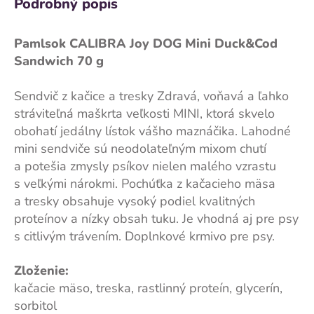
Podrobný popis
Pamlsok CALIBRA Joy DOG Mini Duck&Cod
Sandwich 70 g
Sendvič z kačice a tresky Zdravá, voňavá a ľahko
stráviteľná maškrta veľkosti MINI, ktorá skvelo
obohatí jedálny lístok vášho maznáčika. Lahodné
mini sendviče sú neodolateľným mixom chutí
a potešia zmysly psíkov nielen malého vzrastu
s veľkými nárokmi. Pochúťka z kačacieho mäsa
a tresky obsahuje vysoký podiel kvalitných
proteínov a nízky obsah tuku. Je vhodná aj pre psy
s citlivým trávením. Doplnkové krmivo pre psy.
Zloženie:
kačacie mäso, treska, rastlinný proteín, glycerín,
sorbitol