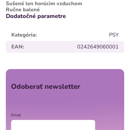
Sušené len horúcim vzduchom
Ručne balené
Dodatočné parametre
Kategória
:
PSY
EAN
:
0242649060001
Z
á
p
ä
Odoberať newsletter
t
i
e
Email