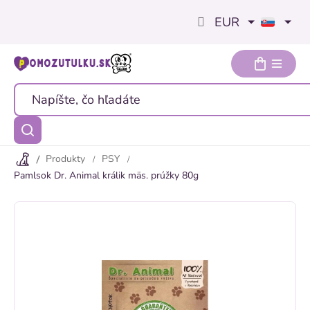
Prejsť
EUR
na
obsah
Produkty
PSY
Pamlsok Dr. Animal králik mäs. prúžky 80g