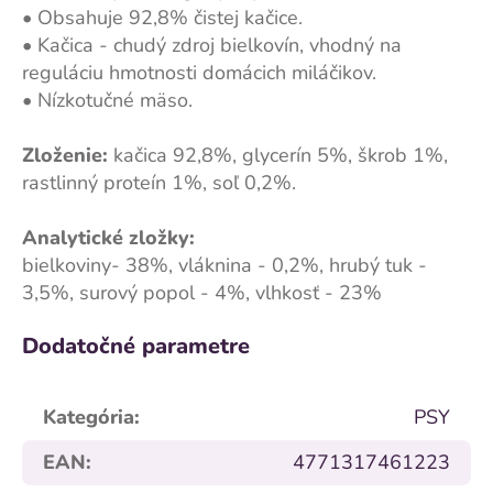
• Obsahuje 92,8% čistej kačice.
• Kačica - chudý zdroj bielkovín, vhodný na
reguláciu hmotnosti domácich miláčikov.
• Nízkotučné mäso.
Zloženie:
kačica 92,8%, glycerín 5%, škrob 1%,
rastlinný proteín 1%, soľ 0,2%.
Analytické zložky:
bielkoviny- 38%, vláknina - 0,2%, hrubý tuk -
3,5%, surový popol - 4%, vlhkosť - 23%
Dodatočné parametre
Kategória
:
PSY
EAN
:
4771317461223