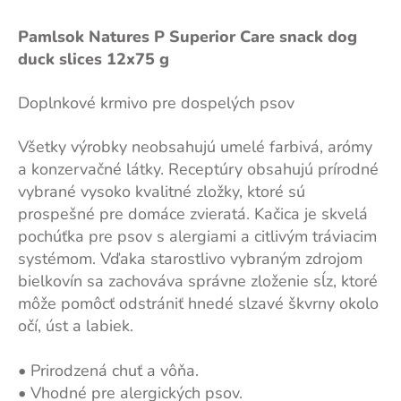
Pamlsok Natures P Superior Care snack dog
duck slices 12x75 g
Doplnkové krmivo pre dospelých psov
Všetky výrobky neobsahujú umelé farbivá, arómy
a konzervačné látky. Receptúry obsahujú prírodné
vybrané vysoko kvalitné zložky, ktoré sú
prospešné pre domáce zvieratá. Kačica je skvelá
pochúťka pre psov s alergiami a citlivým tráviacim
systémom. Vďaka starostlivo vybraným zdrojom
bielkovín sa zachováva správne zloženie sĺz, ktoré
môže pomôcť odstrániť hnedé slzavé škvrny okolo
očí, úst a labiek.
• Prirodzená chuť a vôňa.
• Vhodné pre alergických psov.