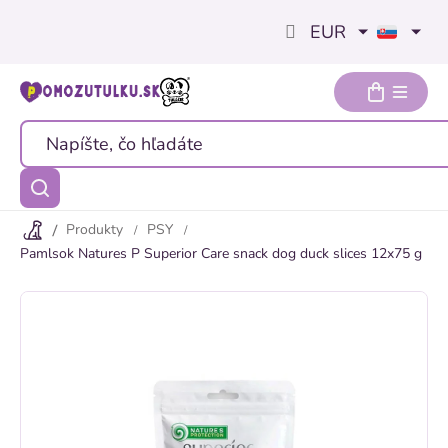
Prejsť
EUR
na
obsah
Produkty
PSY
Pamlsok Natures P Superior Care snack dog duck slices 12x75 g