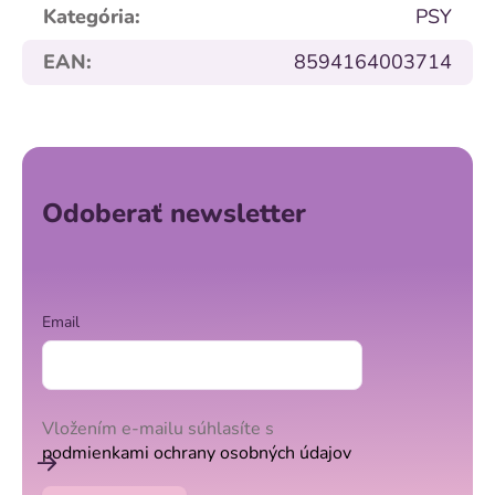
Kategória
:
PSY
EAN
:
8594164003714
Z
á
p
ä
Odoberať newsletter
t
i
e
Email
Vložením e-mailu súhlasíte s
podmienkami ochrany osobných údajov