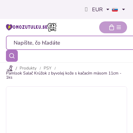
Prejsť
EUR
na
obsah
Produkty
PSY
Pamlsok Salač Krúžok z byvolej kože s kačacím mäsom 11cm -
1ks