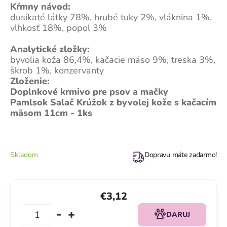
Kŕmny návod:
dusíkaté látky 78%, hrubé tuky 2%, vláknina 1%,
vlhkosť 18%, popol 3%
Analytické zložky:
byvolia koža 86,4%, kačacie mäso 9%, treska 3%,
škrob 1%, konzervanty
Zloženie:
Doplnkové krmivo pre psov a mačky
Pamlsok Salač Krúžok z byvolej kože s kačacím
mäsom 11cm - 1ks
Skladom
Dopravu máte zadarmo!
€3,12
DARUJ