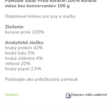
Pamlsok Salač Prsia kuracie-100% kuracie
mäso bez konzervantov 100 g
Doplnkové krmivo pre psy a mačky
Zloženie
:
kuracie prsia 100%
Analytické zložky:
hrubý proteín 42%
hrubé tuky 5%
hrubá vláknina 4%
vlhkosť 20%
hrubý popol 2,5%
Podávajte ako príležitostný pamlsok
Skladom
Dopravu máte zadarmo!