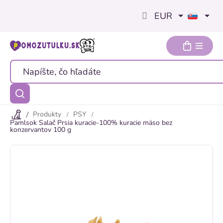
Prejsť
EUR
na
obsah
Produkty
PSY
Pamlsok Salač Prsia kuracie-100% kuracie mäso bez
konzervantov 100 g