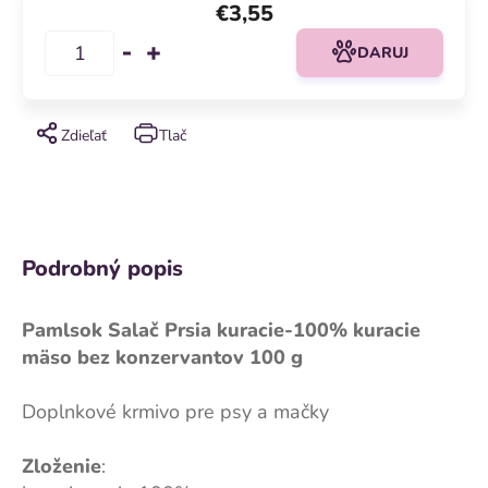
€3,55
DARUJ
Zdieľať
Tlač
Podrobný popis
Pamlsok Salač Prsia kuracie-100% kuracie
mäso bez konzervantov 100 g
Doplnkové krmivo pre psy a mačky
Zloženie
: