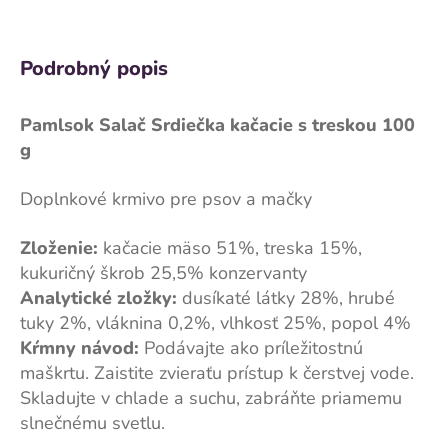
Podrobný popis
Pamlsok Salač Srdiečka kačacie s treskou 100
g
Doplnkové krmivo pre psov a mačky
Zloženie:
kačacie mäso 51%, treska 15%,
kukuričný škrob 25,5% konzervanty
Analytické zložky:
dusíkaté látky 28%, hrubé
tuky 2%, vláknina 0,2%, vlhkosť 25%, popol 4%
Kŕmny návod:
Podávajte ako príležitostnú
maškrtu. Zaistite zvieraťu prístup k čerstvej vode.
Skladujte v chlade a suchu, zabráňte priamemu
slnečnému svetlu.