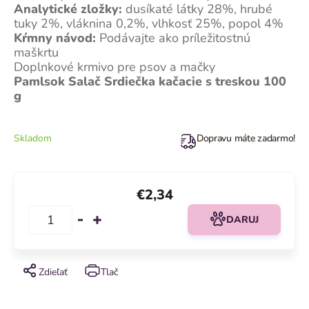
Analytické zložky:
dusíkaté látky 28%, hrubé
tuky 2%, vláknina 0,2%, vlhkosť 25%, popol 4%
Kŕmny návod:
Podávajte ako príležitostnú
maškrtu
Doplnkové krmivo pre psov a mačky
Pamlsok Salač Srdiečka kačacie s treskou 100
g
Skladom
Dopravu máte zadarmo!
€2,34
DARUJ
Zdieľať
Tlač