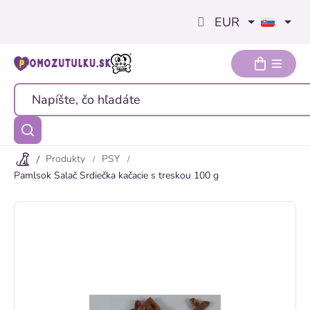
Prejsť
EUR
na
obsah
Produkty
PSY
Pamlsok Salač Srdiečka kačacie s treskou 100 g