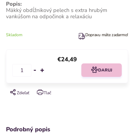
Popis:
Mäkký obdĺžnikový pelech s extra hrubým
vankúšom na odpočinok a relaxáciu
Skladom
Dopravu máte zadarmo!
€24,49
DARUJ
Zdieľať
Tlač
Podrobný popis