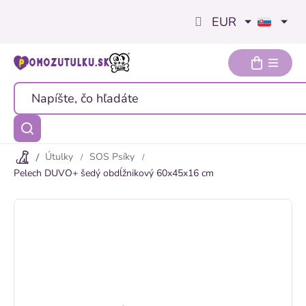
Prejsť
EUR
na
obsah
Útulky
SOS Psíky
Pelech DUVO+ šedý obdĺžnikový 60x45x16 cm