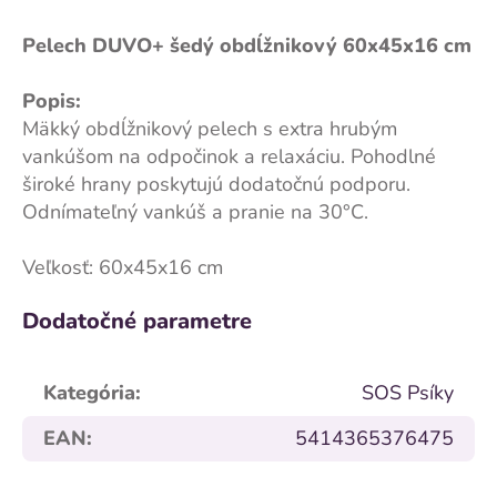
Pelech DUVO+ šedý obdĺžnikový 60x45x16 cm
Popis:
Mäkký obdĺžnikový pelech s extra hrubým
vankúšom na odpočinok a relaxáciu. Pohodlné
široké hrany poskytujú dodatočnú podporu.
Odnímateľný vankúš a pranie na 30°C.
Veľkosť: 60x45x16 cm
Dodatočné parametre
Kategória
:
SOS Psíky
EAN
:
5414365376475
Z