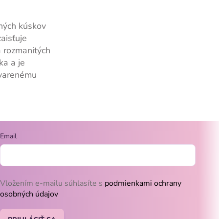
ných kúskov
aisťuje
a rozmanitých
ka a je
 varenému
Email
Vložením e-mailu súhlasíte s
podmienkami ochrany
osobných údajov