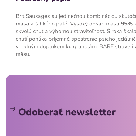
Brit Sausages sú jedinečnou kombináciou skutoč
mäsa a ľahkého paté. Vysoký obsah mäsa
95%
z
skvelú chuť a výbornou stráviteľnosť. Široká škál
chutí ponúka príjemné spestrenie psieho jedálnič
vhodným doplnkom ku granulám, BARF strave i
mäsu.
Z
á
p
ä
Odoberať newsletter
t