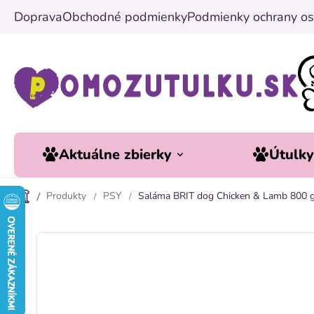
Prejsť
Doprava
Obchodné podmienky
Podmienky ochrany os
na
obsah
Aktuálne zbierky
Útulk
Produkty
PSY
Saláma BRIT dog Chicken & Lamb 800 