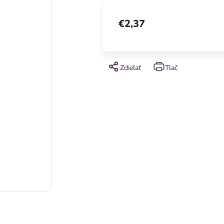
€2,37
Zdieľať
Tlač