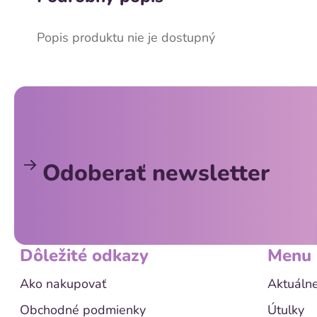
Popis produktu nie je dostupný
Z
á
p
ä
Odoberať newsletter
t
i
e
Dôležité odkazy
Menu
Ako nakupovať
Aktuálne
Obchodné podmienky
Útulky