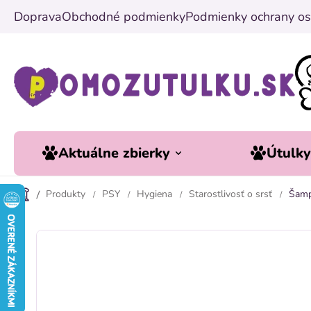
Prejsť
Doprava
Obchodné podmienky
Podmienky ochrany os
na
obsah
Aktuálne zbierky
Útulk
Produkty
PSY
Hygiena
Starostlivosť o srsť
Šamp