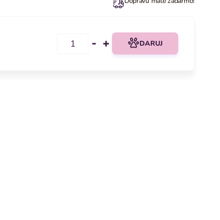
Dopravu máte zadarmo!
DARUJ