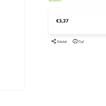
Skladom
€3,37
Zdieľať
Tlač